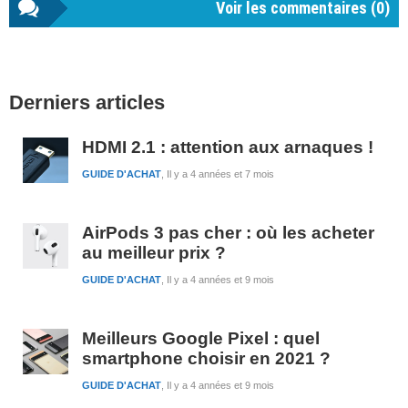
Voir les commentaires (
0
)
Barre
Derniers articles
latérale
1
HDMI 2.1 : attention aux arnaques !
GUIDE D'ACHAT
Il y a 4 années et 7 mois
AirPods 3 pas cher : où les acheter
au meilleur prix ?
GUIDE D'ACHAT
Il y a 4 années et 9 mois
Meilleurs Google Pixel : quel
smartphone choisir en 2021 ?
GUIDE D'ACHAT
Il y a 4 années et 9 mois