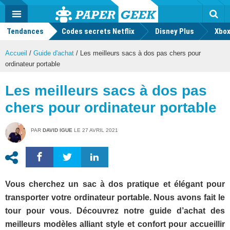
geek
Push
Dark
Facebook
Twitter
Youtube
Notification
MENU
Mode
Actu
geek
Tendances
Codes secrets Netflix
Disney Plus
Rec
Xbox
Accueil
/
Guide d'achat
/
Les meilleurs sacs à dos pas chers pour
ordinateur portable
Les meilleurs sacs à dos pas
chers pour ordinateur portable
PAR
DAVID IGUE
LE
27 AVRIL 2021
Vous cherchez un sac à dos pratique et élégant pour
transporter votre ordinateur portable. Nous avons fait le
tour pour vous. Découvrez notre guide d’achat des
meilleurs modèles alliant style et confort pour accueillir