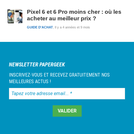
Pixel 6 et 6 Pro moins cher : où les
acheter au meilleur prix ?
GUIDE D'ACHAT
Il y a 4 années et 9 mois
NEWSLETTER PAPERGEEK
INSCRIVEZ-VOUS ET RECEVEZ GRATUITEMENT NOS
MEILLEURES ACTUS !
Tapez
votre
adresse
email...
*