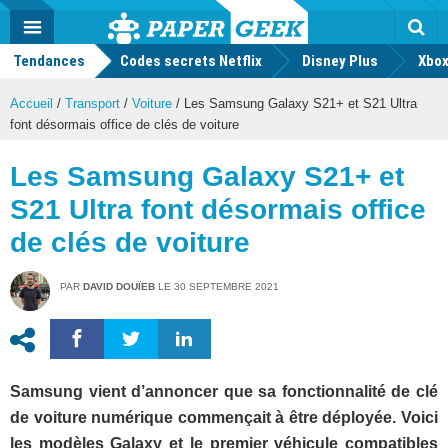
geek
Push
Dark
Facebook
Twitter
Youtube
Notification
MENU
Mode
Actu
geek
Tendances
Codes secrets Netflix
Disney Plus
Rec
Xbox
Accueil
/
Transport
/
Voiture
/
Les Samsung Galaxy S21+ et S21 Ultra
font désormais office de clés de voiture
Les Samsung Galaxy S21+ et
S21 Ultra font désormais office
de clés de voiture
PAR
DAVID DOUÏEB
LE
30 SEPTEMBRE 2021
Samsung vient d’annoncer que sa fonctionnalité de clé
de voiture numérique commençait à être déployée. Voici
les modèles Galaxy et le premier véhicule compatibles