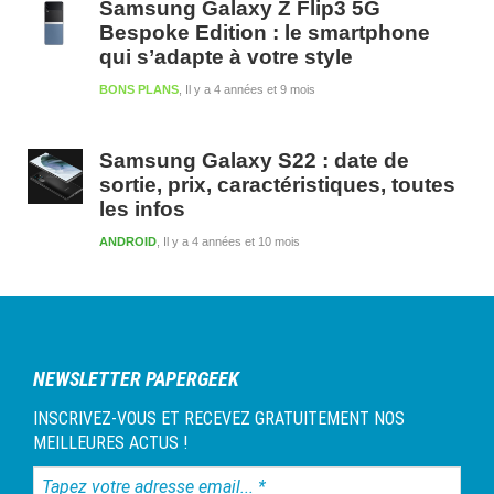
Samsung Galaxy Z Flip3 5G
Bespoke Edition : le smartphone
qui s’adapte à votre style
BONS PLANS
Il y a 4 années et 9 mois
Samsung Galaxy S22 : date de
sortie, prix, caractéristiques, toutes
les infos
ANDROID
Il y a 4 années et 10 mois
NEWSLETTER PAPERGEEK
INSCRIVEZ-VOUS ET RECEVEZ GRATUITEMENT NOS
MEILLEURES ACTUS !
Tapez