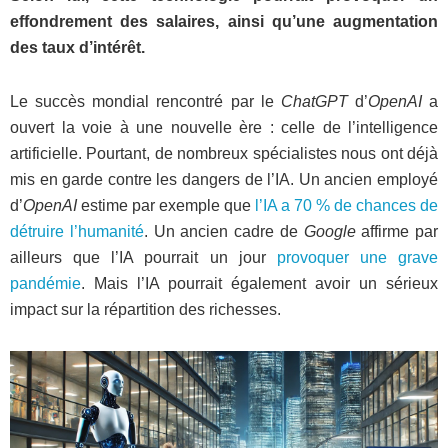
effondrement des salaires, ainsi qu’une augmentation
des taux d’intérêt.
Le succès mondial rencontré par le
ChatGPT
d’
OpenAI
a
ouvert la voie à une nouvelle ère : celle de l’intelligence
artificielle. Pourtant, de nombreux spécialistes nous ont déjà
mis en garde contre les dangers de l’IA. Un ancien employé
d’
OpenAI
estime par exemple que
l’IA a 70 % de chances de
détruire l’humanité
. Un ancien cadre de
Google
affirme par
ailleurs que l’IA pourrait un jour
provoquer une grave
pandémie
. Mais l’IA pourrait également avoir un sérieux
impact sur la répartition des richesses.