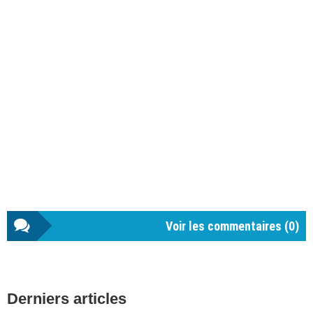
Voir les commentaires (
0
)
Barre
Derniers articles
latérale