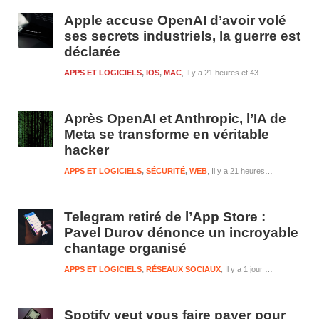
1
Apple accuse OpenAI d’avoir volé
ses secrets industriels, la guerre est
déclarée
APPS ET LOGICIELS
,
IOS
,
MAC
Il y a 21 heures et 43 minutes
Après OpenAI et Anthropic, l’IA de
Meta se transforme en véritable
hacker
APPS ET LOGICIELS
,
SÉCURITÉ
,
WEB
Il y a 21 heures et 44 minutes
Telegram retiré de l’App Store :
Pavel Durov dénonce un incroyable
chantage organisé
APPS ET LOGICIELS
,
RÉSEAUX SOCIAUX
Il y a 1 jour et 21 heures
Spotify veut vous faire payer pour