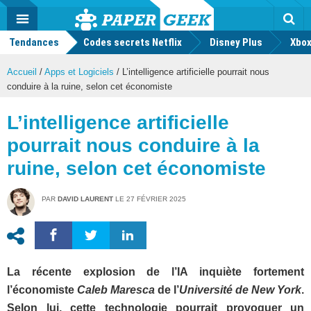
geek
Push
Dark
Facebook
Twitter
Youtube
Notification
MENU
Mode
Actu
geek
Tendances
Codes secrets Netflix
Disney Plus
Rec
Xbox
Accueil
/
Apps et Logiciels
/
L’intelligence artificielle pourrait nous
conduire à la ruine, selon cet économiste
L’intelligence artificielle
pourrait nous conduire à la
ruine, selon cet économiste
PAR
DAVID LAURENT
LE
27 FÉVRIER 2025
La récente explosion de l’IA inquiète fortement
l’économiste
Caleb Maresca
de l’
Université de New York
.
Selon lui, cette technologie pourrait provoquer un