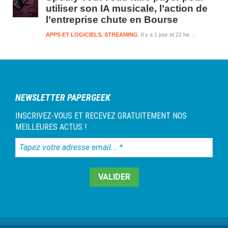
utiliser son IA musicale, l’action de
l’entreprise chute en Bourse
APPS ET LOGICIELS
,
STREAMING
Il y a 1 jour et 21 heures
NEWSLETTER PAPERGEEK
INSCRIVEZ-VOUS ET RECEVEZ GRATUITEMENT NOS
MEILLEURES ACTUS !
Tapez
votre
adresse
email...
*