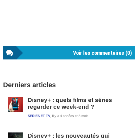
Voir les commentaires (
0
)
Barre
Derniers articles
latérale
1
Disney+ : quels films et séries
regarder ce week-end ?
SÉRIES ET TV
Il y a 4 années et 8 mois
Disney+ : les nouveautés qui