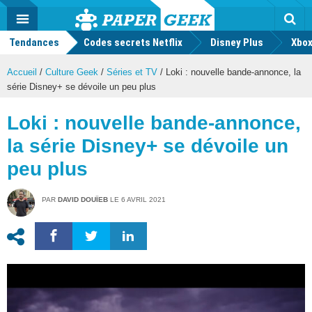
geek
Push
Dark
Facebook
Twitter
Youtube
Notification
MENU
Mode
Actu
geek
Tendances
Codes secrets Netflix
Disney Plus
Rec
Xbox
Accueil
/
Culture Geek
/
Séries et TV
/
Loki : nouvelle bande-annonce, la
série Disney+ se dévoile un peu plus
Loki : nouvelle bande-annonce,
la série Disney+ se dévoile un
peu plus
PAR
DAVID DOUÏEB
LE
6 AVRIL 2021