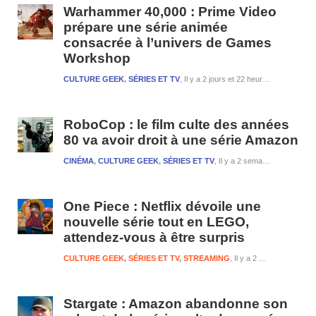
Warhammer 40,000 : Prime Video
prépare une série animée
consacrée à l’univers de Games
Workshop
CULTURE GEEK
,
SÉRIES ET TV
Il y a 2 jours et 22 heures
RoboCop : le film culte des années
80 va avoir droit à une série Amazon
CINÉMA
,
CULTURE GEEK
,
SÉRIES ET TV
Il y a 2 semaines et 1 jour
One Piece : Netflix dévoile une
nouvelle série tout en LEGO,
attendez-vous à être surpris
CULTURE GEEK
,
SÉRIES ET TV
,
STREAMING
Il y a 2 semaines et 2 jours
Stargate : Amazon abandonne son