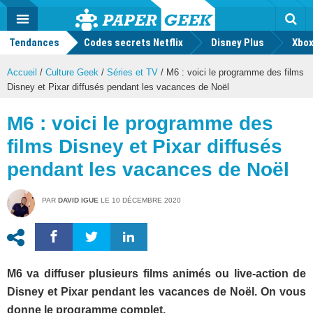
geek
Push
Dark
Facebook
Twitter
Youtube
Notification
MENU
Mode
Actu
geek
Tendances
Codes secrets Netflix
Disney Plus
Rec
Xbox
Accueil
/
Culture Geek
/
Séries et TV
/
M6 : voici le programme des films
Disney et Pixar diffusés pendant les vacances de Noël
M6 : voici le programme des
films Disney et Pixar diffusés
pendant les vacances de Noël
PAR
DAVID IGUE
LE
10 DÉCEMBRE 2020
M6 va diffuser plusieurs films animés ou live-action de
Disney et Pixar pendant les vacances de Noël. On vous
donne le programme complet.