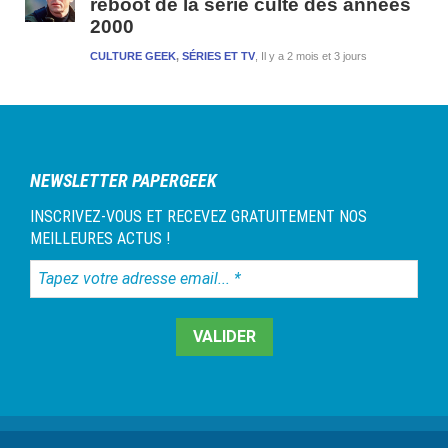
reboot de la série culte des années
2000
CULTURE GEEK
,
SÉRIES ET TV
Il y a 2 mois et 3 jours
NEWSLETTER PAPERGEEK
INSCRIVEZ-VOUS ET RECEVEZ GRATUITEMENT NOS
MEILLEURES ACTUS !
Tapez
votre
adresse
email...
*