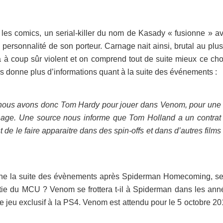
les comics, un serial-killer du nom de Kasady « fusionne » av
a personnalité de son porteur. Carnage nait ainsi, brutal au plu
a à coup sûr violent et on comprend tout de suite mieux ce cho
 donne plus d’informations quant à la suite des événements :
r, nous avons donc Tom Hardy pour jouer dans Venom, pour une
Carnage. Une source nous informe que Tom Holland a un contrat
de le faire apparaitre dans des spin-offs et dans d’autres films
erne la suite des évènements après Spiderman Homecoming, s
artie du MCU ? Venom se frottera t-il à Spiderman dans les ann
e jeu exclusif à la PS4. Venom est attendu pour le 5 octobre 20