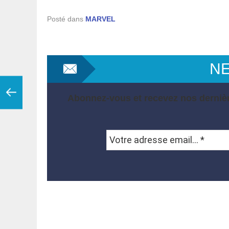
Posté dans
MARVEL
N
Abonnez-vous et recevez nos dernièr
Votre
adresse
email...
*