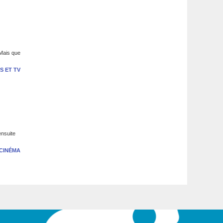
 Mais que
S ET TV
ensuite
CINÉMA