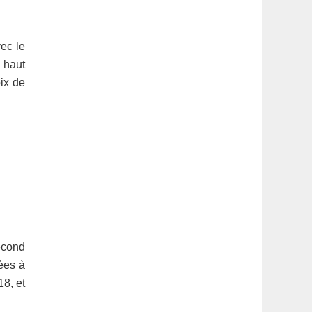
ec le
s haut
ix de
econd
ées à
18, et