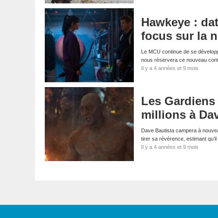
Hawkeye : dat
focus sur la 
Le MCU continue de se développe
nous réservera ce nouveau cont
Il y a 4 années et 9 mois
Les Gardiens 
millions à Da
Dave Bautista campera à nouveau 
tirer sa révérence, estimant qu’i
Il y a 4 années et 9 mois