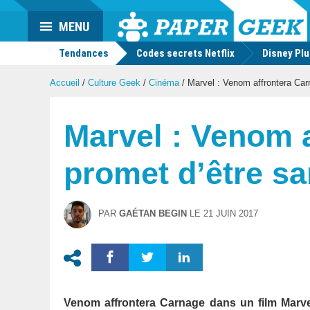
Actu
MENU
geek
Tendances
Codes secrets Netflix
Disney Pl
Accueil
/
Culture Geek
/
Cinéma
/
Marvel : Venom affrontera Carn
Marvel : Venom a
promet d’être sa
PAR
GAÉTAN BEGIN
LE
21 JUIN 2017
Venom affrontera Carnage dans un film Marve