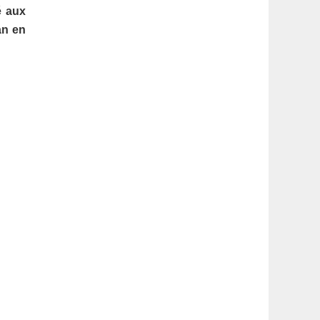
latérale
é aux
an en
1