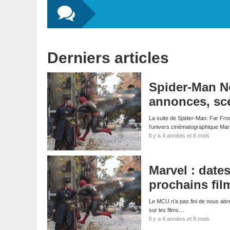
Derniers articles
Spider-Man No
annonces, scé
La suite de Spider-Man: Far Fro
l’univers cinématographique Ma
Il y a 4 années et 8 mois
Marvel : dates
prochains fil
Le MCU n’a pas fini de nous abreu
sur les films…
Il y a 4 années et 8 mois