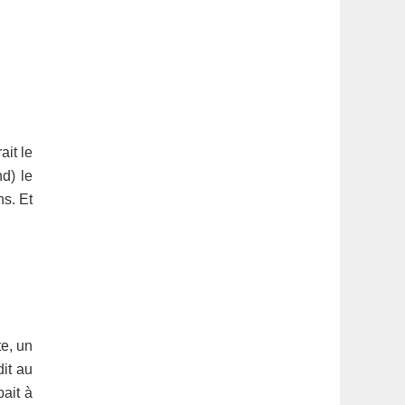
ait le
d) le
ns. Et
te, un
it au
pait à