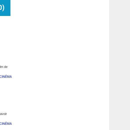
0
)
ilm de
CINÉMA
savoir
CINÉMA