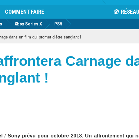
COMMENT FAIRE
RÉSEA
us
Xbox Series X
PS5
age dans un film qui promet d’être sanglant !
ffrontera Carnage da
nglant !
l / Sony prévu pour octobre 2018. Un affrontement qui r