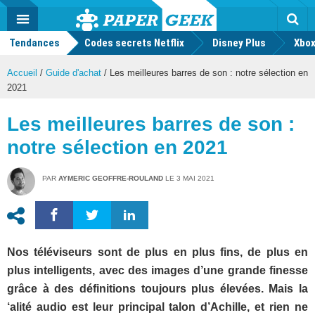
geek
Push
Dark
Facebook
Twitter
Youtube
Notification
MENU
Mode
Actu
geek
Tendances
Codes secrets Netflix
Disney Plus
Rec
Xbox
Accueil
/
Guide d'achat
/
Les meilleures barres de son : notre sélection en
2021
Les meilleures barres de son :
notre sélection en 2021
PAR
AYMERIC GEOFFRE-ROULAND
LE
3 MAI 2021
Nos téléviseurs sont de plus en plus fins, de plus en
plus intelligents, avec des images d’une grande finesse
grâce à des définitions toujours plus élevées. Mais la
‘alité audio est leur principal talon d’Achille, et rien ne