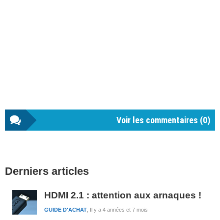
Voir les commentaires (
0
)
Barre
Derniers articles
latérale
1
HDMI 2.1 : attention aux arnaques !
GUIDE D'ACHAT
Il y a 4 années et 7 mois