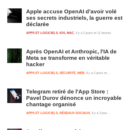
1
Apple accuse OpenAI d’avoir volé
ses secrets industriels, la guerre est
déclarée
APPS ET LOGICIELS
,
IOS
,
MAC
Il y a 2 jours et 11 heures
Après OpenAI et Anthropic, l’IA de
Meta se transforme en véritable
hacker
APPS ET LOGICIELS
,
SÉCURITÉ
,
WEB
Il y a 2 jours et 11 heures
Telegram retiré de l’App Store :
Pavel Durov dénonce un incroyable
chantage organisé
APPS ET LOGICIELS
,
RÉSEAUX SOCIAUX
Il y a 3 jours et 11 heures