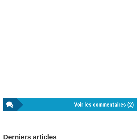
Voir les commentaires (
2
)
Barre
Derniers articles
latérale