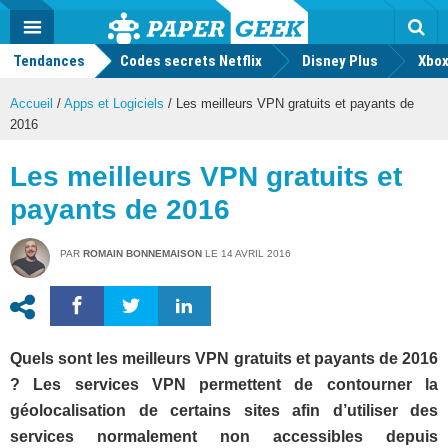
geek
Push
Dark
Facebook
Twitter
Youtube
Notification
MENU
Mode
Actu
geek
Tendances
Codes secrets Netflix
Disney Plus
Rec
Xbox
Accueil
/
Apps et Logiciels
/
Les meilleurs VPN gratuits et payants de
2016
Les meilleurs VPN gratuits et
payants de 2016
PAR
ROMAIN BONNEMAISON
LE
14 AVRIL 2016
Quels sont les meilleurs VPN gratuits et payants de 2016
? Les services VPN permettent de contourner la
géolocalisation de certains sites afin d’utiliser des
services normalement non accessibles depuis