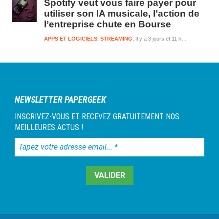
Spotify veut vous faire payer pour
utiliser son IA musicale, l’action de
l’entreprise chute en Bourse
APPS ET LOGICIELS
,
STREAMING
Il y a 3 jours et 11 heures
NEWSLETTER PAPERGEEK
INSCRIVEZ-VOUS ET RECEVEZ GRATUITEMENT NOS
MEILLEURES ACTUS !
Tapez
votre
adresse
email...
*