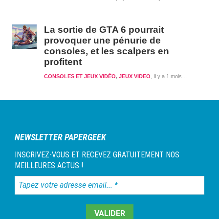
La sortie de GTA 6 pourrait
provoquer une pénurie de
consoles, et les scalpers en
profitent
CONSOLES ET JEUX VIDÉO
,
JEUX VIDEO
Il y a 1 mois et 1 semaine
NEWSLETTER PAPERGEEK
INSCRIVEZ-VOUS ET RECEVEZ GRATUITEMENT NOS
MEILLEURES ACTUS !
Tapez
votre
adresse
email...