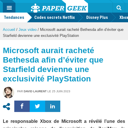
geek
Push
Dark
Facebook
Twitter
Youtube
Notification
MENU
Mode
Actu
geek
Tendances
Codes secrets Netflix
Disney Plus
Rec
Xbox
Accueil
/
Jeux video
/
Microsoft aurait racheté Bethesda afin d’éviter que
Starfield devienne une exclusivité PlayStation
Microsoft aurait racheté
Bethesda afin d’éviter que
Starfield devienne une
exclusivité PlayStation
PAR
DAVID LAURENT
LE
25 JUIN 2023
Le responsable Xbox de Microsoft a révélé l’une des