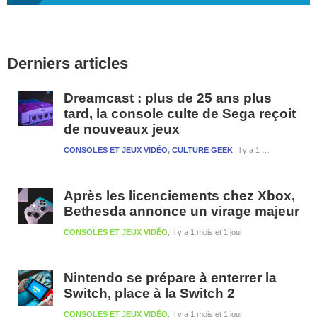
Barre
Derniers articles
latérale
1
Dreamcast : plus de 25 ans plus
tard, la console culte de Sega reçoit
de nouveaux jeux
CONSOLES ET JEUX VIDÉO
,
CULTURE GEEK
Il y a 1 semaine et 2 jours
Après les licenciements chez Xbox,
Bethesda annonce un virage majeur
CONSOLES ET JEUX VIDÉO
Il y a 1 mois et 1 jour
Nintendo se prépare à enterrer la
Switch, place à la Switch 2
CONSOLES ET JEUX VIDÉO
Il y a 1 mois et 1 jour