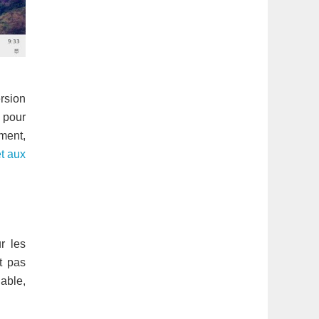
rsion
t pour
ment,
et aux
r les
t pas
able,