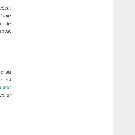
révu,
logie
oft de
ndows
re au
 »
est
 jour
voiler