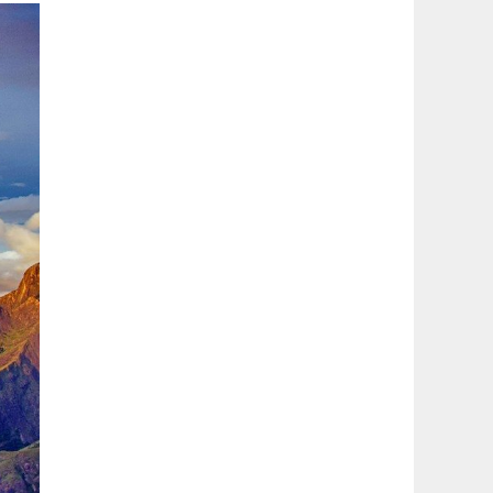
latérale
1