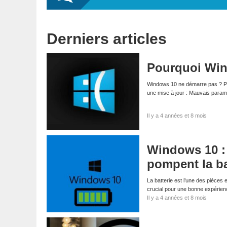
Derniers articles
Pourquoi Win
Windows 10 ne démarre pas ? Pl
une mise à jour : Mauvais para
Il y a 4 années et 8 mois
Windows 10 : 
pompent la ba
La batterie est l’une des pièces 
crucial pour une bonne expérien
Il y a 4 années et 8 mois