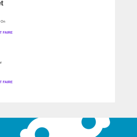
t
. On
 FAIRE
ur
 FAIRE