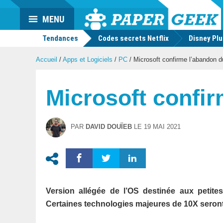
Actu
MENU
geek
Tendances
Codes secrets Netflix
Disney Pl
Accueil
/
Apps et Logiciels
/
PC
/
Microsoft confirme l’abandon 
Microsoft confi
PAR
DAVID DOUÏEB
LE
19 MAI 2021
Version allégée de l’OS destinée aux petite
Certaines technologies majeures de 10X seront