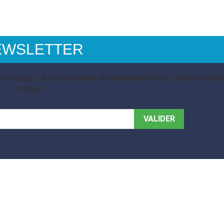
EWSLETTER
es actus & bons plans directement dans votre boite
email.