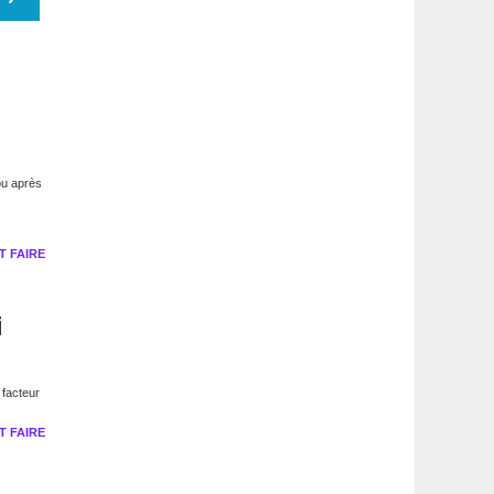
ou après
 FAIRE
i
 facteur
 FAIRE