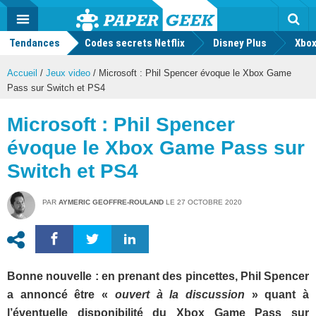
geek
Push
Dark
Facebook
Twitter
Youtube
Notification
MENU
Mode
Actu
geek
Tendances
Codes secrets Netflix
Disney Plus
Rec
Xbox
Accueil
/
Jeux video
/
Microsoft : Phil Spencer évoque le Xbox Game
Pass sur Switch et PS4
Microsoft : Phil Spencer
évoque le Xbox Game Pass sur
Switch et PS4
PAR
AYMERIC GEOFFRE-ROULAND
LE
27 OCTOBRE 2020
Bonne nouvelle : en prenant des pincettes, Phil Spencer
a annoncé être «
ouvert à la discussion
» quant à
l’éventuelle disponibilité du Xbox Game Pass sur