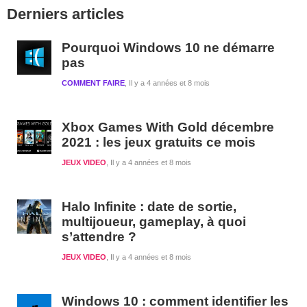
Barre
Derniers articles
latérale
1
Pourquoi Windows 10 ne démarre
pas
COMMENT FAIRE
Il y a 4 années et 8 mois
Xbox Games With Gold décembre
2021 : les jeux gratuits ce mois
JEUX VIDEO
Il y a 4 années et 8 mois
Halo Infinite : date de sortie,
multijoueur, gameplay, à quoi
s’attendre ?
JEUX VIDEO
Il y a 4 années et 8 mois
Windows 10 : comment identifier les