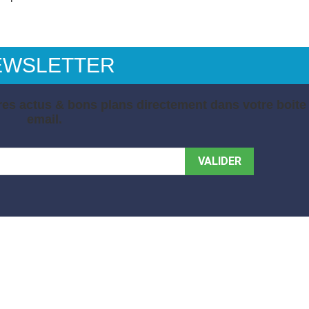
EWSLETTER
es actus & bons plans directement dans votre boite
email.