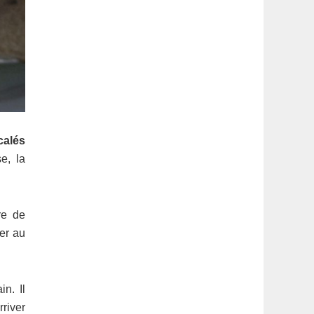
calés
e, la
re de
ner au
n. Il
river