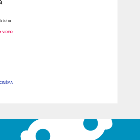
a
t bel et
X VIDEO
CINÉMA