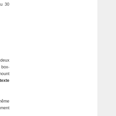
au 30
 deux
u box-
mount
texte
 même
mment