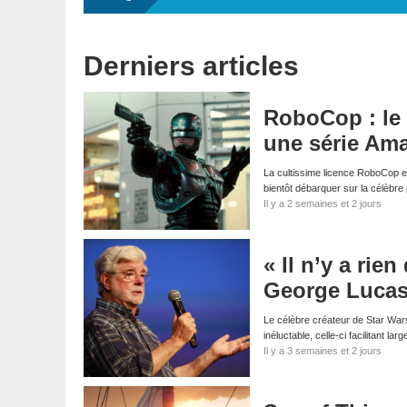
Derniers articles
RoboCop : le 
une série Am
La cultissime licence RoboCop es
bientôt débarquer sur la célèbr
Il y a 2 semaines et 2 jours
« Il n’y a rie
George Lucas f
Le célèbre créateur de Star Wars 
inéluctable, celle-ci facilitant la
Il y a 3 semaines et 2 jours