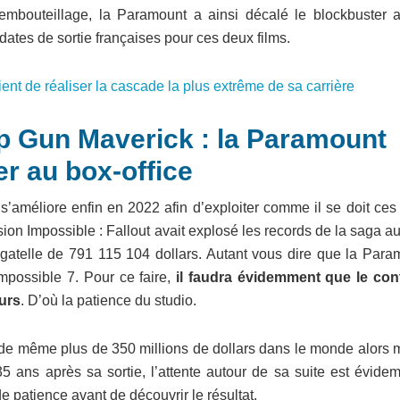
 embouteillage, la Paramount a ainsi décalé le blockbuster 
ates de sortie françaises pour ces deux films.
ent de réaliser la cascade la plus extrême de sa carrière
op Gun Maverick : la Paramount
er au box-office
s’améliore enfin en 2022 afin d’exploiter comme il se doit ces
ion Impossible : Fallout avait explosé les records de la saga a
agatelle de 791 115 104 dollars. Autant vous dire que la Para
Impossible 7. Pour ce faire,
il faudra évidemment que le con
eurs
. D’où la patience du studio.
t de même plus de 350 millions de dollars dans le monde alors
5 ans après sa sortie, l’attente autour de sa suite est évide
de patience avant de découvrir le résultat.