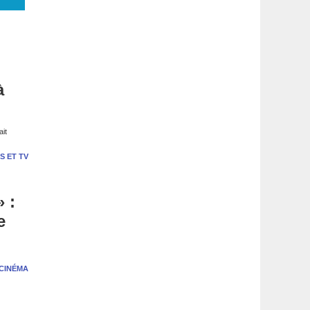
à
ait
S ET TV
» :
e
CINÉMA