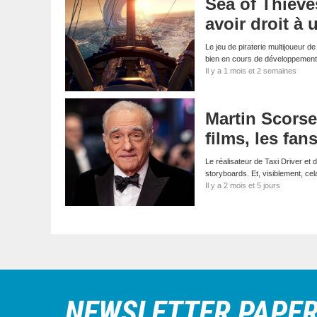
Sea of Thieves
avoir droit à 
Le jeu de piraterie multijoueur d
bien en cours de développemen
Il y a 1 mois et 2 semaines
Martin Scorses
films, les fan
Le réalisateur de Taxi Driver et
storyboards. Et, visiblement, cel
Il y a 2 mois et 5 jours
NEWSLETTER PAPE