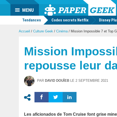
Actu
MENU
geek
Tendances
Codes secrets Netflix
Disney Pl
Accueil
/
Culture Geek
/
Cinéma
/
Mission Impossible 7 et Top Gu
Mission Impossi
repousse leur da
PAR
DAVID DOUÏEB
LE
2 SEPTEMBRE 2021
Les aficionados de Tom Cruise font grise mine.