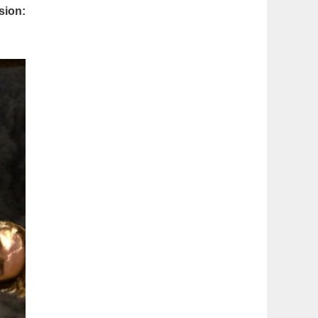
latérale
sion:
1