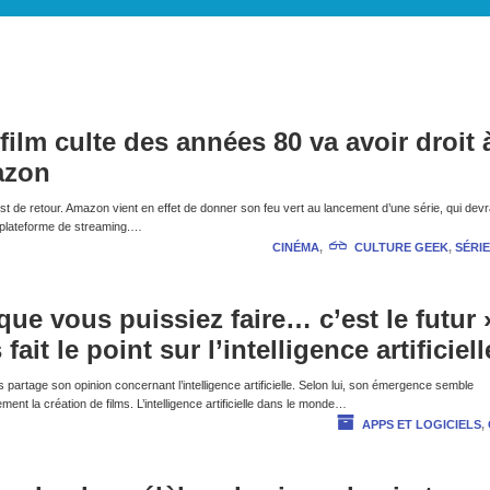
film culte des années 80 va avoir droit 
azon
t de retour. Amazon vient en effet de donner son feu vert au lancement d’une série, qui devr
e plateforme de streaming.…
CINÉMA
,
CULTURE GEEK
,
SÉRIE
n que vous puissiez faire… c’est le futur 
ait le point sur l’intelligence artificiell
partage son opinion concernant l’intelligence artificielle. Selon lui, son émergence semble
rgement la création de films. L’intelligence artificielle dans le monde…
APPS ET LOGICIELS
,