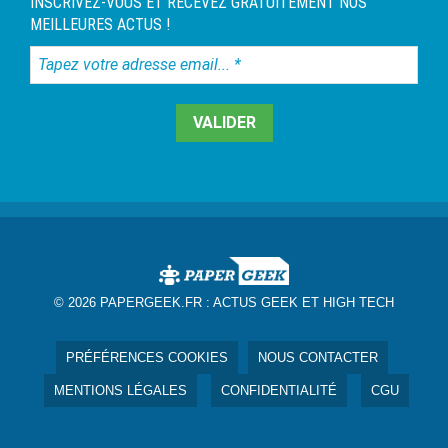
INSCRIVEZ-VOUS ET RECEVEZ GRATUITEMENT NOS
MEILLEURES ACTUS !
Tapez
votre
adresse
email...
*
© 2026 PAPERGEEK.FR :
ACTUS GEEK ET HIGH TECH
PRÉFÉRENCES COOKIES
NOUS CONTACTER
MENTIONS LÉGALES
CONFIDENTIALITÉ
CGU