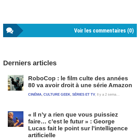
Voir les commentaires (
0
)
Barre
Derniers articles
latérale
1
RoboCop : le film culte des années
80 va avoir droit à une série Amazon
CINÉMA
,
CULTURE GEEK
,
SÉRIES ET TV
Il y a 2 semaines et 3 jours
« Il n’y a rien que vous puissiez
faire… c’est le futur » : George
Lucas fait le point sur l’intelligence
artificielle