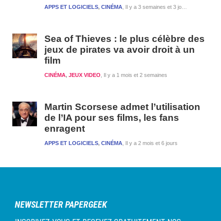
APPS ET LOGICIELS
,
CINÉMA
Il y a 3 semaines et 3 jours
Sea of Thieves : le plus célèbre des
jeux de pirates va avoir droit à un
film
CINÉMA
,
JEUX VIDEO
Il y a 1 mois et 2 semaines
Martin Scorsese admet l’utilisation
de l’IA pour ses films, les fans
enragent
APPS ET LOGICIELS
,
CINÉMA
Il y a 2 mois et 6 jours
NEWSLETTER PAPERGEEK