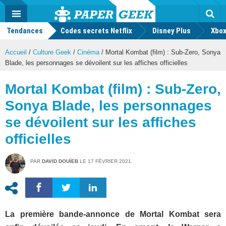
geek
Push
Dark
Facebook
Twitter
Youtube
Notification
MENU
Mode
Actu
geek
Tendances
Codes secrets Netflix
Disney Plus
Rec
Xbox
Accueil
/
Culture Geek
/
Cinéma
/
Mortal Kombat (film) : Sub-Zero, Sonya
Blade, les personnages se dévoilent sur les affiches officielles
Mortal Kombat (film) : Sub-Zero,
Sonya Blade, les personnages
se dévoilent sur les affiches
officielles
PAR
DAVID DOUÏEB
LE
17 FÉVRIER 2021
La première bande-annonce de Mortal Kombat sera