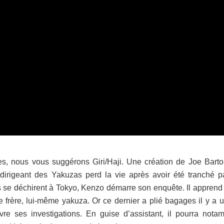
res, nous vous suggérons Giri/Haji. Une création de Joe Barto
 dirigeant des Yakuzas perd la vie après avoir été tranché p
s se déchirent à Tokyo, Kenzo démarre son enquête. Il apprend 
 frère, lui-même yakuza. Or ce dernier a plié bagages il y a u
e ses investigations. En guise d’assistant, il pourra nota