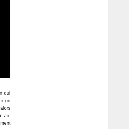
n qui
ar un
alors
n an.
mment