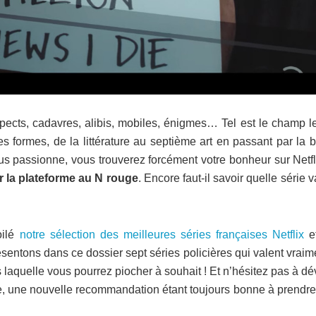
ects, cadavres, alibis, mobiles, énigmes… Tel est le champ le
es formes, de la littérature au septième art en passant par la
us passionne, vous trouverez forcément votre bonheur sur Netfl
ur la plateforme au N rouge
. Encore faut-il savoir quelle série v
oilé
notre sélection des meilleures séries françaises Netflix
e
sentons dans ce dossier sept séries policières qui valent vraim
aquelle vous pourrez piocher à souhait ! Et n’hésitez pas à dé
he, une nouvelle recommandation étant toujours bonne à prendre