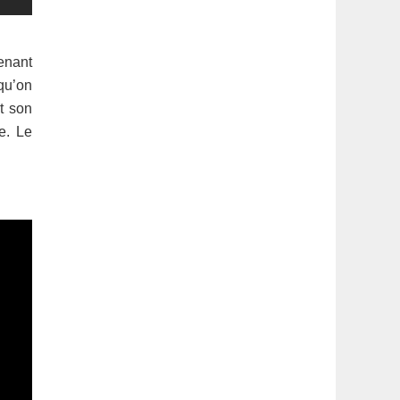
enant
qu’on
t son
e. Le