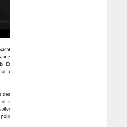
xical
 bande
ix. Et
aut la
t des
ent le
voiler
 pour