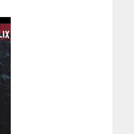
latérale
1