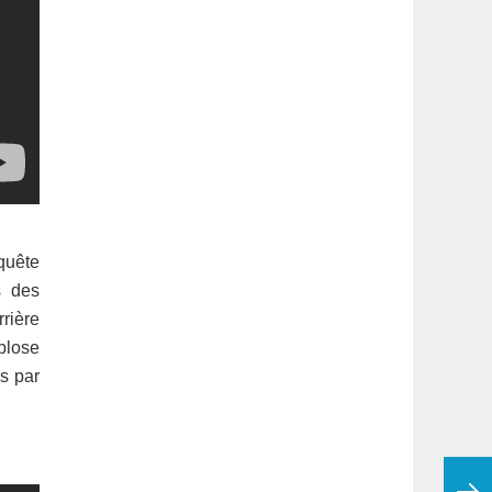
quête
s des
rière
plose
s par