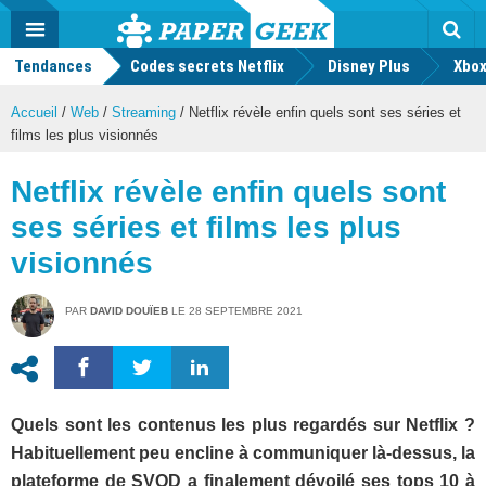
geek
Push
Dark
Facebook
Twitter
Youtube
Notification
MENU
Mode
Actu
geek
Tendances
Codes secrets Netflix
Disney Plus
Rec
Xbox
Accueil
/
Web
/
Streaming
/
Netflix révèle enfin quels sont ses séries et
films les plus visionnés
Netflix révèle enfin quels sont
ses séries et films les plus
visionnés
PAR
DAVID DOUÏEB
LE
28 SEPTEMBRE 2021
Quels sont les contenus les plus regardés sur Netflix ?
Habituellement peu encline à communiquer là-dessus, la
plateforme de SVOD a finalement dévoilé ses tops 10 à