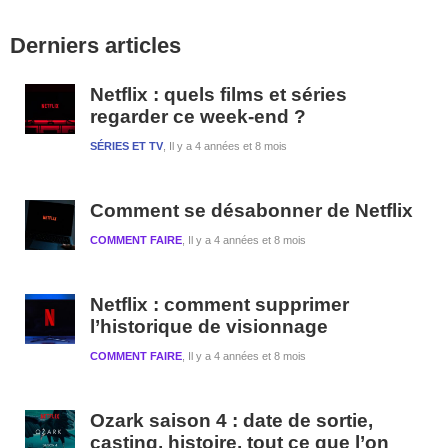
Barre
Derniers articles
latérale
1
Netflix : quels films et séries
regarder ce week-end ?
SÉRIES ET TV
Il y a 4 années et 8 mois
Comment se désabonner de Netflix
COMMENT FAIRE
Il y a 4 années et 8 mois
Netflix : comment supprimer
l’historique de visionnage
COMMENT FAIRE
Il y a 4 années et 8 mois
Ozark saison 4 : date de sortie,
casting, histoire, tout ce que l’on