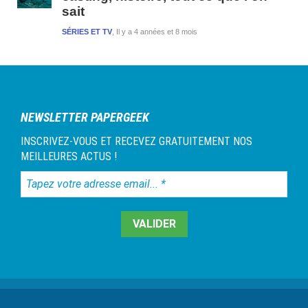
sait
SÉRIES ET TV
Il y a 4 années et 8 mois
NEWSLETTER PAPERGEEK
INSCRIVEZ-VOUS ET RECEVEZ GRATUITEMENT NOS
MEILLEURES ACTUS !
Tapez
votre
adresse
email...
*