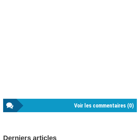
Voir les commentaires (
0
)
Barre
Derniers articles
latérale