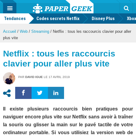
geek
Push
Dark
Facebook
Twitter
Youtube
Notification
MENU
Mode
Actu
geek
Tendances
Codes secrets Netflix
Disney Plus
Rec
Xbox
Accueil
/
Web
/
Streaming
/
Netflix : tous les raccourcis clavier pour aller
plus vite
Netflix : tous les raccourcis
clavier pour aller plus vite
PAR
DAVID IGUE
LE
17 AVRIL 2019
Il existe plusieurs raccourcis bien pratiques pour
naviguer encore plus vite sur Netflix sans avoir à traîner
la souris ou glisser la main sur le pavé tactile de votre
ordinateur portable. Si vous utilisiez la version web de