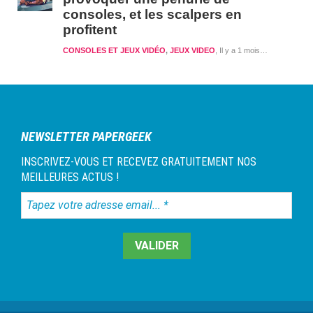
consoles, et les scalpers en
profitent
CONSOLES ET JEUX VIDÉO
,
JEUX VIDEO
Il y a 1 mois et 1 semaine
NEWSLETTER PAPERGEEK
INSCRIVEZ-VOUS ET RECEVEZ GRATUITEMENT NOS
MEILLEURES ACTUS !
Tapez
votre
adresse
email...
*