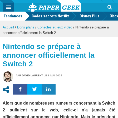
geek
Push
Dark
Facebook
Twitter
Youtube
Notification
MENU
Mode
Actu
geek
Tendances
Codes secrets Netflix
Disney Plus
Rec
Xbox
Accueil
/
Bons plans
/
Consoles et jeux vidéo
/
Nintendo se prépare à
annoncer officiellement la Switch 2
Nintendo se prépare à
annoncer officiellement la
Switch 2
PAR
DAVID LAURENT
LE
8 MAI 2024
Alors que de nombreuses rumeurs concernant la Switch
2 pullulent sur le web, celle-ci n’a jamais été
officiellement annoncée par Nintendo. Mais le président