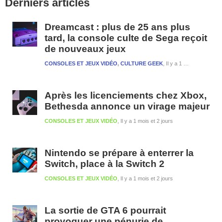
Derniers articles
latérale
1
Dreamcast : plus de 25 ans plus
tard, la console culte de Sega reçoit
de nouveaux jeux
CONSOLES ET JEUX VIDÉO
,
CULTURE GEEK
Il y a 1 semaine et 3 jours
Après les licenciements chez Xbox,
Bethesda annonce un virage majeur
CONSOLES ET JEUX VIDÉO
Il y a 1 mois et 2 jours
Nintendo se prépare à enterrer la
Switch, place à la Switch 2
CONSOLES ET JEUX VIDÉO
Il y a 1 mois et 2 jours
La sortie de GTA 6 pourrait
provoquer une pénurie de