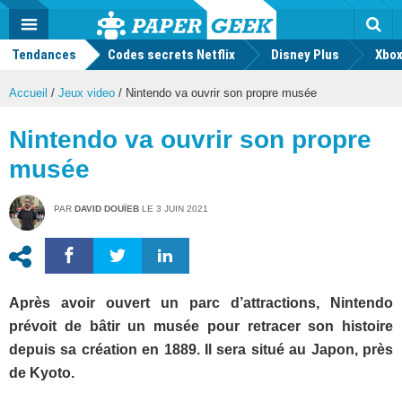
geek
Push
Dark
Facebook
Twitter
Youtube
Notification
MENU
Mode
Actu
geek
Tendances
Codes secrets Netflix
Disney Plus
Rec
Xbox
Accueil
/
Jeux video
/
Nintendo va ouvrir son propre musée
Nintendo va ouvrir son propre
musée
PAR
DAVID DOUÏEB
LE
3 JUIN 2021
Après avoir ouvert un parc d’attractions, Nintendo
prévoit de bâtir un musée pour retracer son histoire
depuis sa création en 1889. Il sera situé au Japon, près
de Kyoto.