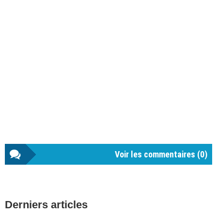
Voir les commentaires (
0
)
Barre
Derniers articles
latérale