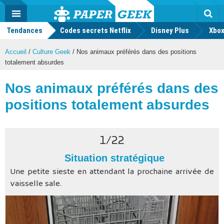
geek
Push
Dark
Facebook
Twitter
Youtube
Notification
MENU
Mode
Actu
geek
Tendances
Codes secrets Netflix
Disney Plus
Rec
Xbox
Accueil
/
Culture Geek
/
Nos animaux préférés dans des positions
totalement absurdes
Nos animaux préférés dans des
positions totalement absurdes
1
/
22
Situation stratégique
Une petite sieste en attendant la prochaine arrivée de
vaisselle sale.