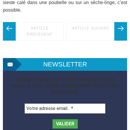
sieste calé dans une poubelle ou sur un sèche-linge, c’est
possible.
ARTICLE
ARTICLE SUIVANT
PRÉCÉDENT
NEWSLETTER
Abonnez-vous et recevez nos dernières
actus & bons plans directement dans votre
boite email.
Votre
adresse
email...
*