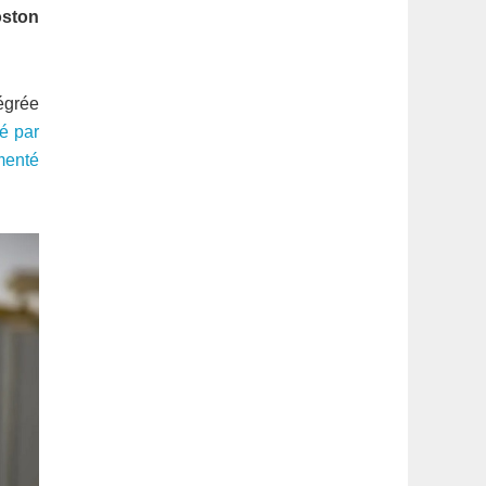
latérale
oston
1
tégrée
té par
menté