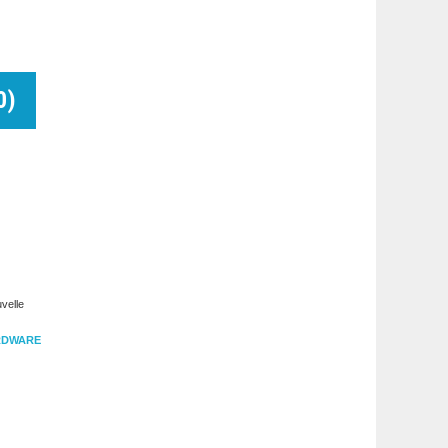
0
)
velle
RDWARE