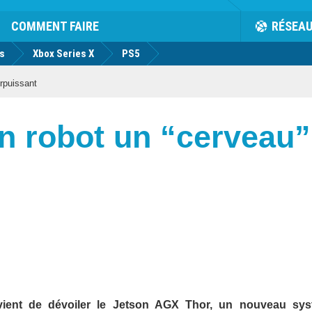
COMMENT FAIRE
RÉSEA
us
Xbox Series X
PS5
urpuissant
on robot un “cerveau”
 vient de dévoiler le Jetson AGX Thor, un nouveau sy