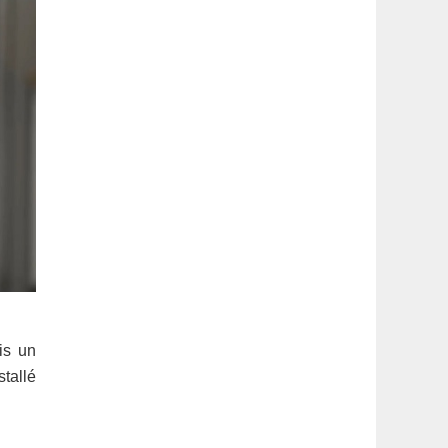
is un
stallé