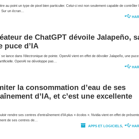
e au point un type de pixel bien particulier. Celui-ci est non seulement capable de contrôler 
r. Sur un écran…
HA
réateur de ChatGPT dévoile Jalapeño, s
e puce d’IA
e lance dans l’électronique de pointe. OpenAI vient en effet de dévoiler Jalapeño, une puce
e artificielle. OpenAI ne développe pas…
HA
imiter la consommation d’eau de ses
aînement d’IA, et c’est une excellente
oir rendre ses centres d’entraînement d’IA plus « écolos ». Nvidia vient en effet de présent
ement de ses centres de…
APPS ET LOGICIELS
,
HA