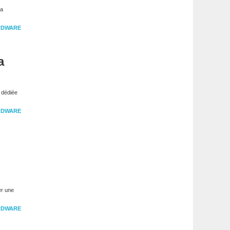
la
RDWARE
a
 dédiée
RDWARE
er une
RDWARE