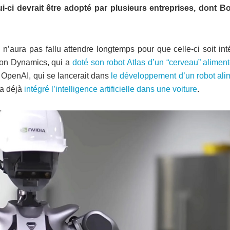
elui-ci devrait être adopté par plusieurs entreprises, dont B
 n’aura pas fallu attendre longtemps pour que celle-ci soit in
ton Dynamics, qui a
doté son robot Atlas d’un “cerveau” alimen
 OpenAI, qui se lancerait dans
le développement d’un robot ali
i a déjà
intégré l’intelligence artificielle dans une voiture
.