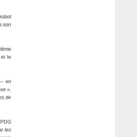
robot
ns son
stème
t
et le
 — en
exe »
,
es de
, PDG
ar les