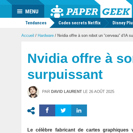
Actu
MENU
geek
Tendances
Codes secrets Netflix
Disney Pl
Accueil
/
Hardware
/
Nvidia offre à son robot un “cerveau” d’IA s
Nvidia offre à s
surpuissant
PAR
DAVID LAURENT
LE
26 AOÛT 2025
Le célèbre fabricant de cartes graphiques