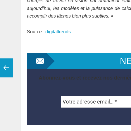
charges de travail en vision par ordinateur éta
aujourd’hui, les modèles et la puissance de cal
accomplir des tâches bien plus subtiles. »
Source :
digitaltrends
N
Abonnez-vous et recevez nos dernièr
Votre
adresse
email...
*