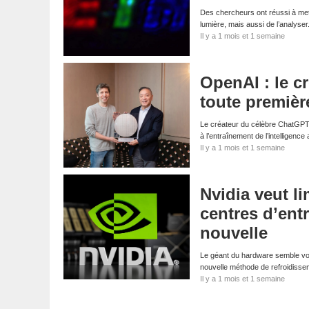
Des chercheurs ont réussi à mettr
lumière, mais aussi de l’analyse
Il y a 1 mois et 1 semaine
OpenAI : le c
toute premièr
Le créateur du célèbre ChatGPT s
à l’entraînement de l’intelligenc
Il y a 1 mois et 1 semaine
Nvidia veut l
centres d’entr
nouvelle
Le géant du hardware semble voul
nouvelle méthode de refroidiss
Il y a 1 mois et 1 semaine