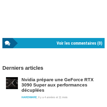
Voir les commentaires (
0
)
Barre
Derniers articles
latérale
1
Nvidia prépare une GeForce RTX
3090 Super aux performances
décuplées
HARDWARE
Il y a 4 années et 11 mois