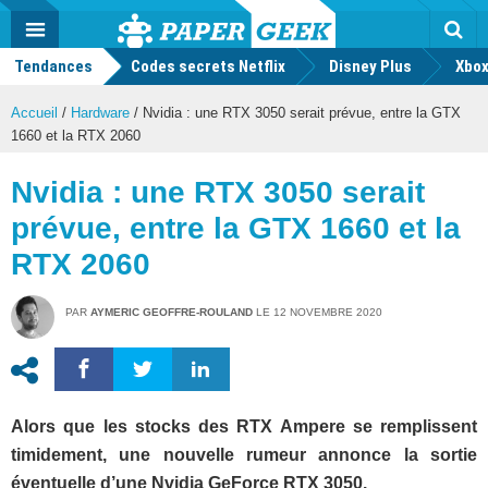
geek
Push
Dark
Facebook
Twitter
Youtube
Notification
MENU
Mode
Actu
geek
Tendances
Codes secrets Netflix
Disney Plus
Rec
Xbox
Accueil
/
Hardware
/
Nvidia : une RTX 3050 serait prévue, entre la GTX
1660 et la RTX 2060
Nvidia : une RTX 3050 serait
prévue, entre la GTX 1660 et la
RTX 2060
PAR
AYMERIC GEOFFRE-ROULAND
LE
12 NOVEMBRE 2020
Alors que les stocks des RTX Ampere se remplissent
timidement, une nouvelle rumeur annonce la sortie
éventuelle d’une Nvidia GeForce RTX 3050.