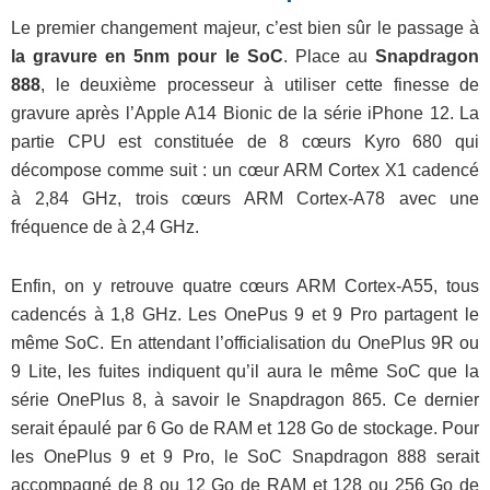
Le premier changement majeur, c’est bien sûr le passage à
la gravure en 5nm pour le SoC
. Place au
Snapdragon
888
, le deuxième processeur à utiliser cette finesse de
gravure après l’Apple A14 Bionic de la série iPhone 12. La
partie CPU est constituée de 8 cœurs Kyro 680 qui
décompose comme suit : un cœur ARM Cortex X1 cadencé
à 2,84 GHz, trois cœurs ARM Cortex-A78 avec une
fréquence de à 2,4 GHz.
Enfin, on y retrouve quatre cœurs ARM Cortex-A55, tous
cadencés à 1,8 GHz. Les OnePus 9 et 9 Pro partagent le
même SoC. En attendant l’officialisation du OnePlus 9R ou
9 Lite, les fuites indiquent qu’il aura le même SoC que la
série OnePlus 8, à savoir le Snapdragon 865. Ce dernier
serait épaulé par 6 Go de RAM et 128 Go de stockage. Pour
les OnePlus 9 et 9 Pro, le SoC Snapdragon 888 serait
accompagné de 8 ou 12 Go de RAM et 128 ou 256 Go de