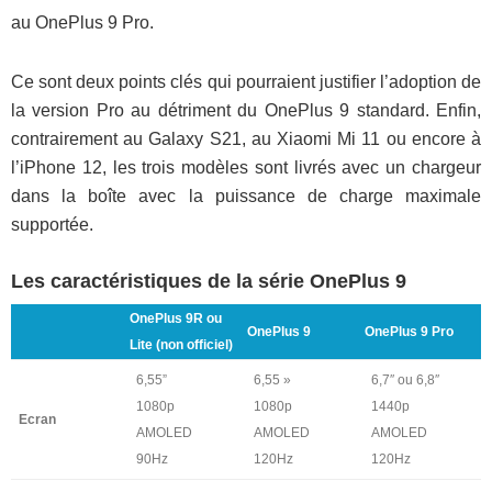
au OnePlus 9 Pro.
Ce sont deux points clés qui pourraient justifier l’adoption de
la version Pro au détriment du OnePlus 9 standard. Enfin,
contrairement au Galaxy S21, au Xiaomi Mi 11 ou encore à
l’iPhone 12, les trois modèles sont livrés avec un chargeur
dans la boîte avec la puissance de charge maximale
supportée.
Les caractéristiques de la série OnePlus 9
OnePlus 9R ou
OnePlus 9
OnePlus 9 Pro
Lite (non officiel)
6,55”
6,55 »
6,7″ ou 6,8″
1080p
1080p
1440p
Ecran
AMOLED
AMOLED
AMOLED
90Hz
120Hz
120Hz