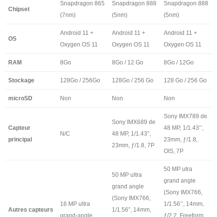
Snapdragon 865
Snapdragon 888
Snapdragon 888
Chipset
(7nm)
(5nm)
(5nm)
Android 11 +
Android 11 +
Android 11 +
OS
Oxygen OS 11
Oxygen OS 11
Oxygen OS 11
RAM
8Go
8Go / 12 Go
8Go / 12Go
Stockage
128Go / 256Go
128Go / 256 Go
128 Go / 256 Go
microSD
Non
Non
Non
Sony IMX789 de
Sony IMX689 de
Capteur
48 MP, 1/1.43’’,
N/C
48 MP, 1/1.43”,
principal
23mm, ƒ/1.8,
23mm, ƒ/1.8, 7P
OIS, 7P
50 MP utra
50 MP ultra
grand angle
grand angle
(Sony IMX766,
(Sony IMX766,
16 MP ultra
1/1.56’’, 14mm,
Autres capteurs
1/1.56”, 14mm,
grand-angle
ƒ/2.2, Freeform,