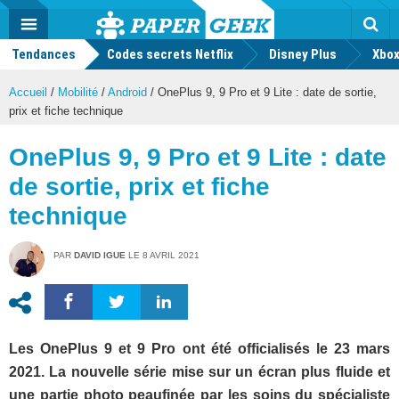
geek
Push
Dark
Facebook
Twitter
Youtube
Notification
MENU
Mode
Actu
geek
Tendances
Codes secrets Netflix
Disney Plus
Rec
Xbox
Accueil
/
Mobilité
/
Android
/
OnePlus 9, 9 Pro et 9 Lite : date de sortie,
prix et fiche technique
OnePlus 9, 9 Pro et 9 Lite : date
de sortie, prix et fiche
technique
PAR
DAVID IGUE
LE
8 AVRIL 2021
Les OnePlus 9 et 9 Pro ont été officialisés le 23 mars
2021. La nouvelle série mise sur un écran plus fluide et
une partie photo peaufinée par les soins du spécialiste