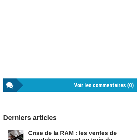
Voir les commentaires (
0
)
Barre
Derniers articles
latérale
1
Crise de la RAM : les ventes de
smartphones sont en train de