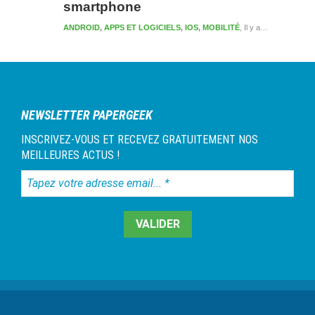
smartphone
ANDROID
,
APPS ET LOGICIELS
,
IOS
,
MOBILITÉ
Il y a 4 mois et 2 semaines
NEWSLETTER PAPERGEEK
INSCRIVEZ-VOUS ET RECEVEZ GRATUITEMENT NOS
MEILLEURES ACTUS !
Tapez
votre
adresse
email...
*