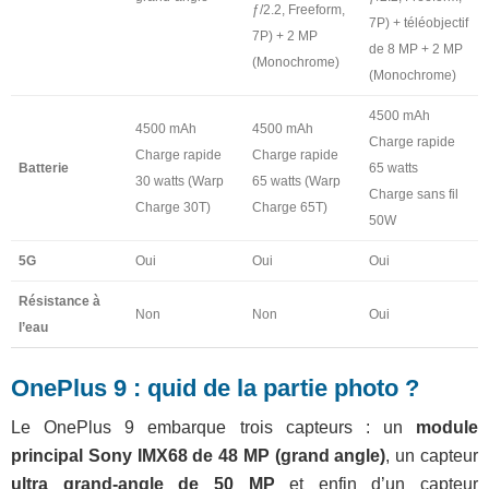
ƒ/2.2, Freeform,
7P) + téléobjectif
7P) + 2 MP
de 8 MP + 2 MP
(Monochrome)
(Monochrome)
4500 mAh
4500 mAh
4500 mAh
Charge rapide
Charge rapide
Charge rapide
Batterie
65 watts
30 watts (Warp
65 watts (Warp
Charge sans fil
Charge 30T)
Charge 65T)
50W
5G
Oui
Oui
Oui
Résistance à
Non
Non
Oui
l’eau
OnePlus 9 : quid de la partie photo ?
Le OnePlus 9 embarque trois capteurs : un
module
principal Sony IMX68 de 48 MP (grand angle)
, un capteur
ultra grand-angle de 50 MP
et enfin d’un capteur