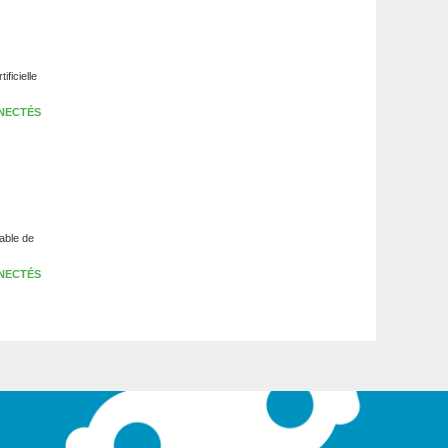
ificielle
NECTÉS
pable de
NECTÉS