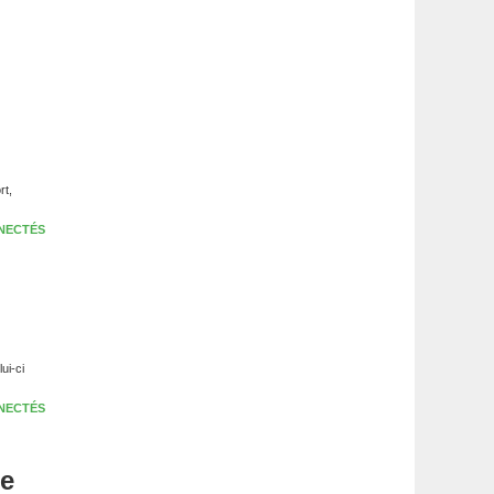
rt,
NECTÉS
ui-ci
NECTÉS
de