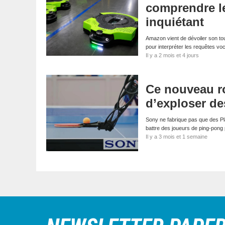
comprendre le
inquiétant
Amazon vient de dévoiler son tout d
pour interpréter les requêtes v
Il y a 2 mois et 4 jours
Ce nouveau ro
d’exploser d
Sony ne fabrique pas que des Pla
battre des joueurs de ping-pong
Il y a 3 mois et 1 semaine