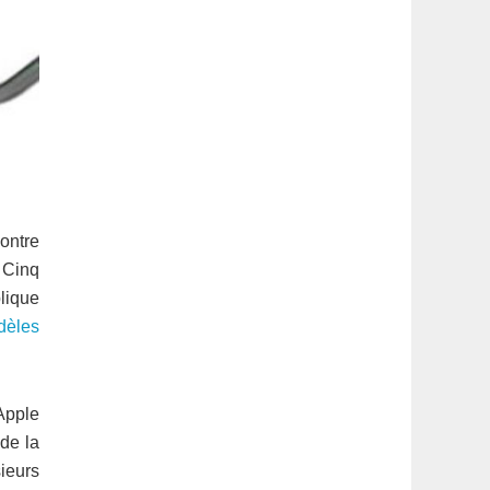
ontre
 Cinq
plique
dèles
Apple
de la
ieurs