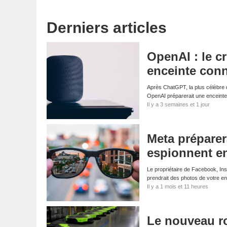
Derniers articles
OpenAI : le c
enceinte conn
Après ChatGPT, la plus célèbre de
OpenAI préparerait une enceinte
Il y a 3 semaines et 1 jour
Meta préparer
espionnent e
Le propriétaire de Facebook, In
prendrait des photos de votre 
Il y a 1 mois et 11 heures
Le nouveau ro