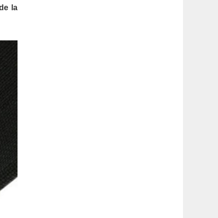
latérale
de la
1