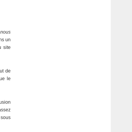
 nous
ans un
 site
ut de
ue le
lusion
assez
 sous