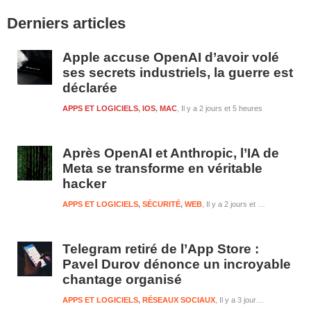
Barre
Derniers articles
latérale
1
Apple accuse OpenAI d’avoir volé
ses secrets industriels, la guerre est
déclarée
APPS ET LOGICIELS
,
IOS
,
MAC
Il y a 2 jours et 5 heures
Après OpenAI et Anthropic, l’IA de
Meta se transforme en véritable
hacker
APPS ET LOGICIELS
,
SÉCURITÉ
,
WEB
Il y a 2 jours et 5 heures
Telegram retiré de l’App Store :
Pavel Durov dénonce un incroyable
chantage organisé
APPS ET LOGICIELS
,
RÉSEAUX SOCIAUX
Il y a 3 jours et 5 heures