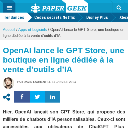
geek
Push
Dark
Facebook
Twitter
Youtube
Notification
MENU
Mode
Actu
geek
Tendances
Codes secrets Netflix
Disney Plus
Rec
Xbox
Accueil
/
Apps et Logiciels
/
OpenAI lance le GPT Store, une boutique en
ligne dédiée à la vente d’outils d’IA
OpenAI lance le GPT Store, une
boutique en ligne dédiée à la
vente d’outils d’IA
PAR
DAVID LAURENT
LE
11 JANVIER 2024
Hier, OpenAI lançait son GPT Store, qui propose des
milliers de chatbots d’IA personnalisables. Ceux-ci sont
accessibles aux utilisateurs de ChatGPT Plus,