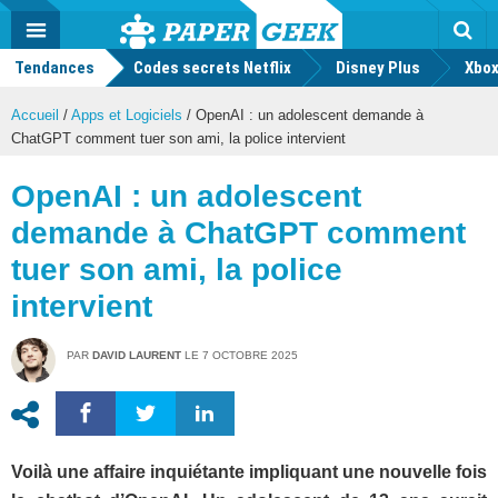
geek
Push
Dark
Facebook
Twitter
Youtube
Notification
MENU
Mode
Actu
geek
Tendances
Codes secrets Netflix
Disney Plus
Rec
Xbox
Accueil
/
Apps et Logiciels
/
OpenAI : un adolescent demande à
ChatGPT comment tuer son ami, la police intervient
OpenAI : un adolescent
demande à ChatGPT comment
tuer son ami, la police
intervient
PAR
DAVID LAURENT
LE
7 OCTOBRE 2025
Voilà une affaire inquiétante impliquant une nouvelle fois