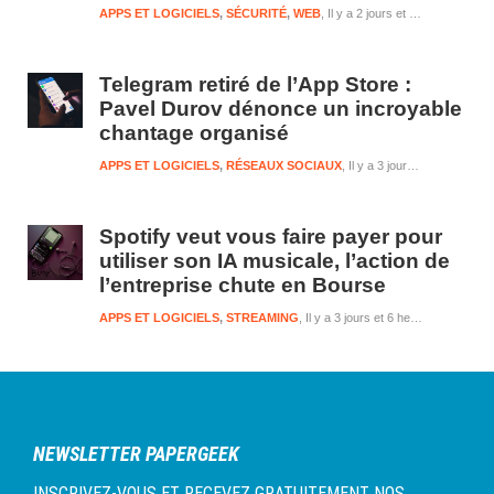
APPS ET LOGICIELS
,
SÉCURITÉ
,
WEB
Il y a 2 jours et 6 heures
Telegram retiré de l’App Store :
Pavel Durov dénonce un incroyable
chantage organisé
APPS ET LOGICIELS
,
RÉSEAUX SOCIAUX
Il y a 3 jours et 6 heures
Spotify veut vous faire payer pour
utiliser son IA musicale, l’action de
l’entreprise chute en Bourse
APPS ET LOGICIELS
,
STREAMING
Il y a 3 jours et 6 heures
NEWSLETTER PAPERGEEK
INSCRIVEZ-VOUS ET RECEVEZ GRATUITEMENT NOS