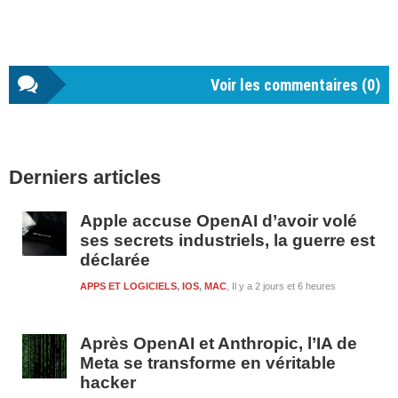
Voir les commentaires (
0
)
Barre
Derniers articles
latérale
1
Apple accuse OpenAI d’avoir volé
ses secrets industriels, la guerre est
déclarée
APPS ET LOGICIELS
,
IOS
,
MAC
Il y a 2 jours et 6 heures
Après OpenAI et Anthropic, l’IA de
Meta se transforme en véritable
hacker