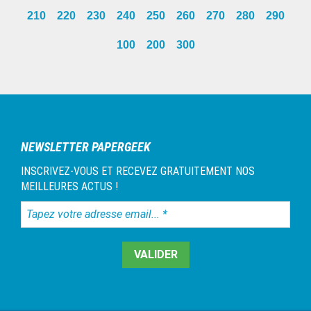
pages
to
to
to
210
220
230
240
250
260
270
280
290
omitted
page
page
page
100
200
300
Barre
latérale
1
NEWSLETTER PAPERGEEK
INSCRIVEZ-VOUS ET RECEVEZ GRATUITEMENT NOS
MEILLEURES ACTUS !
Tapez
votre
adresse
email...
*