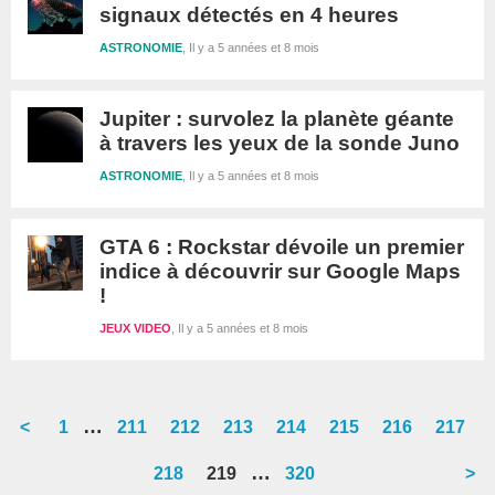
signaux détectés en 4 heures
ASTRONOMIE
Il y a 5 années et 8 mois
Jupiter : survolez la planète géante
à travers les yeux de la sonde Juno
ASTRONOMIE
Il y a 5 années et 8 mois
GTA‌ ‌6‌ ‌:‌ ‌Rockstar‌ ‌dévoile‌ ‌un‌ ‌premier‌
‌indice‌ ‌à‌ ‌découvrir‌ ‌sur‌ ‌Google‌ ‌Maps‌
‌!‌ ‌ ‌
JEUX VIDEO
Il y a 5 années et 8 mois
Interim
…
<
Go
1
Go
211
Go
212
Go
213
Go
214
Go
215
Go
216
Go
217
pages
to
to
to
to
to
to
to
to
Interim
…
Go
218
Go
219
Go
320
>
omitted
page
page
page
page
page
page
page
page