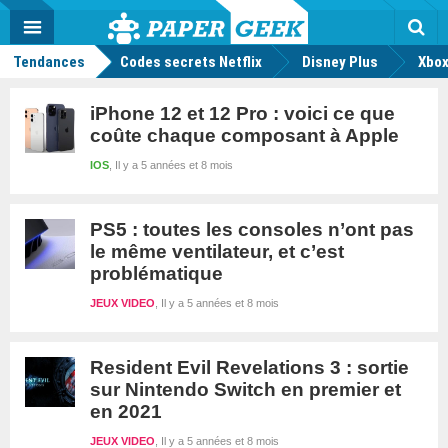
geek
Push
Dark
Facebook
Twitter
Youtube
Notification
MENU
Mode
Actu
geek
Rec
Tendances
Codes secrets Netflix
Disney Plus
Xbox
iPhone 12 et 12 Pro : voici ce que
coûte chaque composant à Apple
IOS
Il y a 5 années et 8 mois
PS5 : toutes les consoles n’ont pas
le même ventilateur, et c’est
problématique
JEUX VIDEO
Il y a 5 années et 8 mois
Resident Evil Revelations 3 : sortie
sur Nintendo Switch en premier et
en 2021
JEUX VIDEO
Il y a 5 années et 8 mois