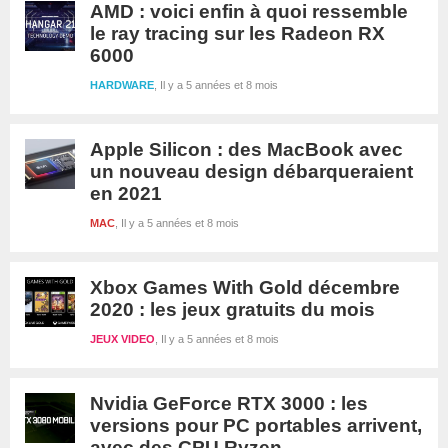
AMD : voici enfin à quoi ressemble
le ray tracing sur les Radeon RX
6000
HARDWARE
Il y a 5 années et 8 mois
Apple Silicon : des MacBook avec
un nouveau design débarqueraient
en 2021
MAC
Il y a 5 années et 8 mois
Xbox Games With Gold décembre
2020 : les jeux gratuits du mois
JEUX VIDEO
Il y a 5 années et 8 mois
Nvidia GeForce RTX 3000 : les
versions pour PC portables arrivent,
avec des CPU Ryzen