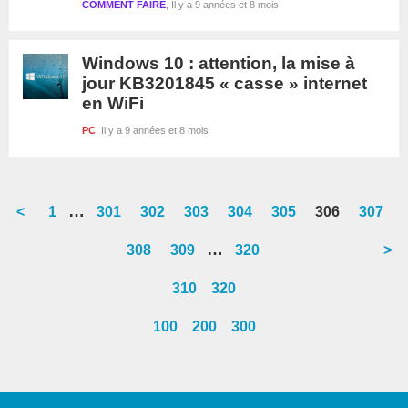
COMMENT FAIRE
Il y a 9 années et 8 mois
Windows 10 : attention, la mise à
jour KB3201845 « casse » internet
en WiFi
PC
Il y a 9 années et 8 mois
Interim
…
<
Go
1
Go
301
Go
302
Go
303
Go
304
Go
305
Go
306
Go
307
pages
to
to
to
to
to
to
to
to
Interim
…
Go
308
Go
309
Go
320
>
omitted
page
page
page
page
page
page
page
page
pages
to
to
to
310
320
omitted
page
page
page
100
200
300
Barre
latérale