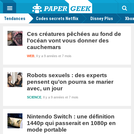
geek
Push
Dark
Facebook
Twitter
Youtube
Notification
MENU
Mode
Actu
geek
Rec
Tendances
Codes secrets Netflix
Disney Plus
Xbox
Ces créatures pêchées au fond de
l’océan vont vous donner des
cauchemars
WEB
Il y a 9 années et 7 mois
Robots sexuels : des experts
pensent qu’on pourra se marier
avec, un jour
SCIENCE
Il y a 9 années et 7 mois
Nintendo Switch : une définition
1440p qui passerait en 1080p en
mode portable