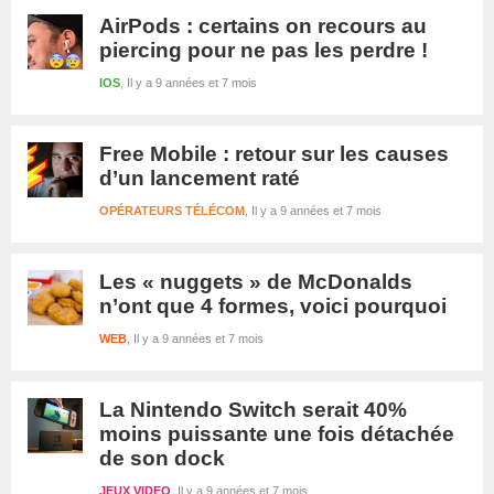
AirPods : certains on recours au
piercing pour ne pas les perdre !
IOS
Il y a 9 années et 7 mois
Free Mobile : retour sur les causes
d’un lancement raté
OPÉRATEURS TÉLÉCOM
Il y a 9 années et 7 mois
Les « nuggets » de McDonalds
n’ont que 4 formes, voici pourquoi
WEB
Il y a 9 années et 7 mois
La Nintendo Switch serait 40%
moins puissante une fois détachée
de son dock
JEUX VIDEO
Il y a 9 années et 7 mois