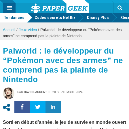
geek
Push
Dark
Facebook
Twitter
Youtube
Notification
MENU
Mode
Actu
geek
Tendances
Codes secrets Netflix
Disney Plus
Rec
Xbox
Accueil
/
Jeux video
/
Palworld : le développeur du “Pokémon avec des
armes” ne comprend pas la plainte de Nintendo
Palworld : le développeur du
“Pokémon avec des armes” ne
comprend pas la plainte de
Nintendo
PAR
DAVID LAURENT
LE
20 SEPTEMBRE 2024
Sorti en début d’année, le jeu de survie en monde ouvert