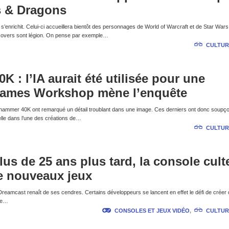
 & Dragons
’enrichit. Celui-ci accueillera bientôt des personnages de World of Warcraft et de Star War
ossovers sont légion. On pense par exemple…
CULTUR
 : l’IA aurait été utilisée pour une
, Games Workshop mène l’enquête
rhammer 40K ont remarqué un détail troublant dans une image. Ces derniers ont donc soupç
ficielle dans l’une des créations de…
CULTUR
lus de 25 ans plus tard, la console cult
e nouveaux jeux
a Dreamcast renaît de ses cendres. Certains développeurs se lancent en effet le défi de créer
 de…
CONSOLES ET JEUX VIDÉO
,
CULTUR