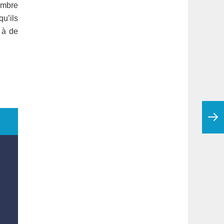
ombre
u’ils
s à de