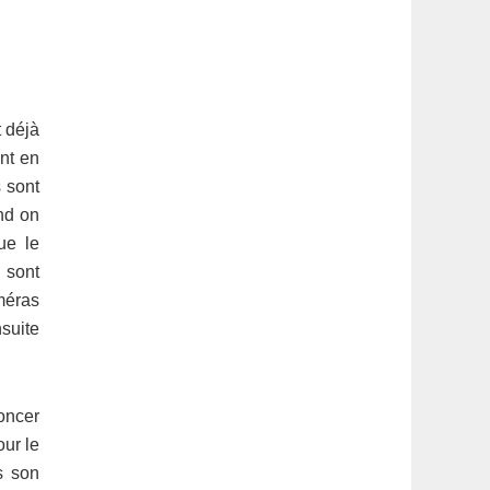
t déjà
ent en
s sont
nd on
ue le
 sont
méras
suite
oncer
our le
s son