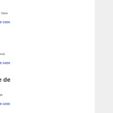
s. Dans
E GEEK
onné
E GEEK
e de
 de
E GEEK