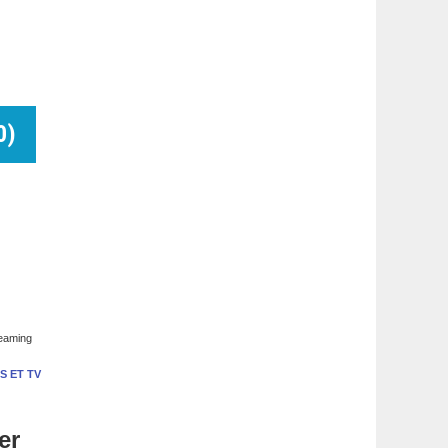
0
)
reaming
S ET TV
er