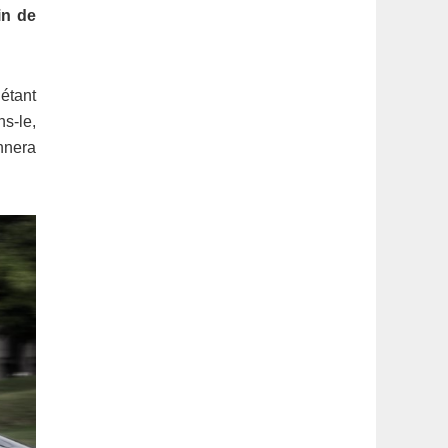
latérale
in de
1
 étant
s-le,
nnera