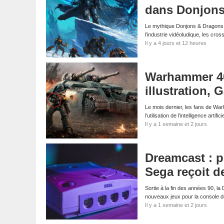
dans Donjons
Le mythique Donjons & Dragons s
l’industrie vidéoludique, les cr
Il y a 4 jours et 12 heures
Warhammer 40K
illustration
Le mois dernier, les fans de Wa
l’utilisation de l’intelligence arti
Il y a 1 semaine et 2 jours
Dreamcast : p
Sega reçoit d
Sortie à la fin des années 90, l
nouveaux jeux pour la console
Il y a 1 semaine et 2 jours