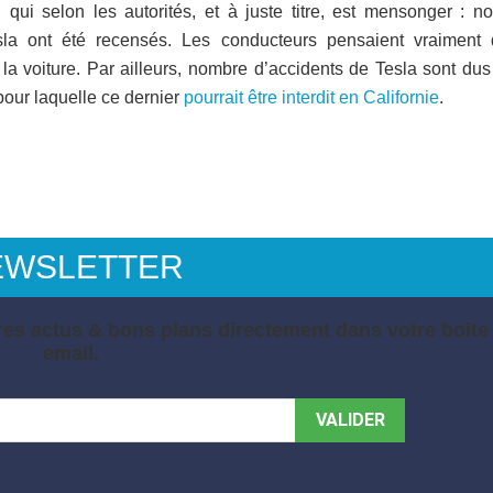
qui selon les autorités, et à juste titre, est mensonger : n
sla ont été recensés. Les conducteurs pensaient vraiment q
 la voiture. Par ailleurs, nombre d’accidents de Tesla sont du
pour laquelle ce dernier
pourrait être interdit en Californie
.
EWSLETTER
es actus & bons plans directement dans votre boite
email.