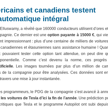
icains et canadiens testent
 automatique intégral
 Elluswamy, a révélé que 160000 conducteurs utilisent d’ores e
mpagnie. Ce dernier est une
option payante à 15000 €
, qui vi
nt impressionnant : plus d’une centaine de milliers de voiture
es canadiennes et étasuniennes sans assistance humaine ! Qua
pouvaient tester cette option tant attendue, on peut dire q
ponentielle. Comme c’est devenu la norme, ces progrès
ficielle
. Les images tournées par plus d’un million de ca
 de la compagnie pour être analysées. Ces données sont en
travers une mise à jour instantanée.
 ses programmeurs, le PDG de la compagnie s’est avancé à ann
es voitures de Tesla d’ici la fin de l’année
. Une prédiction p
critiques que Tesla et le programme Autopilot ont subi depui