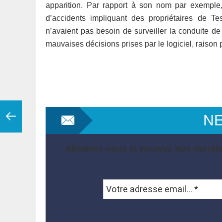
apparition. Par rapport à son nom par exemple, 
d’accidents impliquant des propriétaires de Te
n’avaient pas besoin de surveiller la conduite de
mauvaises décisions prises par le logiciel, raison 
N
Abonnez-vous et recevez nos dernièr
Votre
adresse
email...
*