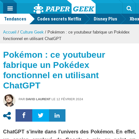
geek
Push
Dark
Facebook
Twitter
Youtube
Notification
MENU
Mode
Actu
geek
Tendances
Codes secrets Netflix
Disney Plus
Rec
Xbox
Accueil
/
Culture Geek
/
Pokémon : ce youtubeur fabrique un Pokédex
fonctionnel en utilisant ChatGPT
Pokémon : ce youtubeur
fabrique un Pokédex
fonctionnel en utilisant
ChatGPT
PAR
DAVID LAURENT
LE
12 FÉVRIER 2024
ChatGPT s’invite dans l’univers des Pokémon. En effet,