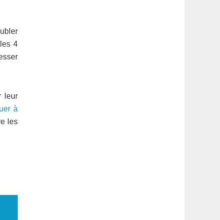
ubler
les 4
esser
 leur
uer à
re les