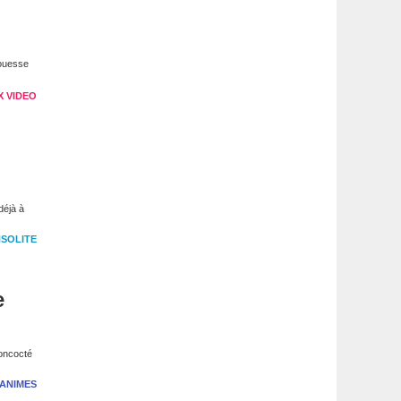
rouesse
X VIDEO
déjà à
NSOLITE
e
concocté
ANIMES