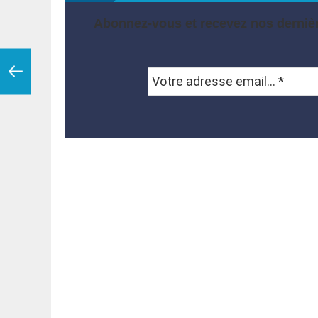
Abonnez-vous et recevez nos dernièr
Votre
adresse
email...
*