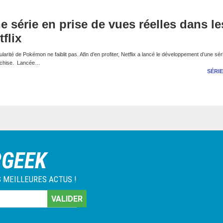
 série en prise de vues réelles dans le
flix
rité de Pokémon ne faiblit pas. Afin d’en profiter, Netflix a lancé le développement d’une séri
ranchise. Lancée…
SÉRIE
RGEEK
 MEILLEURES ACTUS !