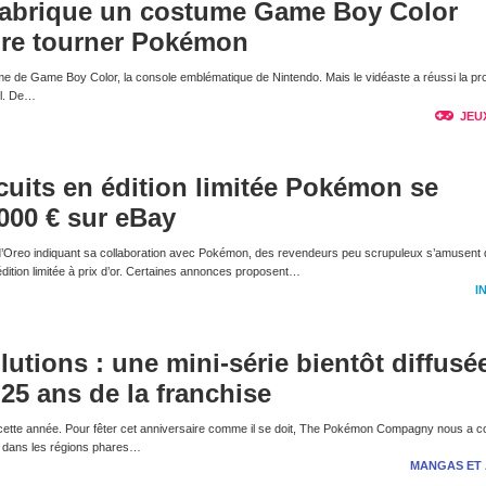
 fabrique un costume Game Boy Color
ire tourner Pokémon
e de Game Boy Color, la console emblématique de Nintendo. Mais le vidéaste a réussi la p
nel. De…
JEU
scuits en édition limitée Pokémon se
000 € sur eBay
’Oreo indiquant sa collaboration avec Pokémon, des revendeurs peu scrupuleux s’amusent 
dition limitée à prix d’or. Certaines annonces proposent…
I
tions : une mini-série bientôt diffusé
 25 ans de la franchise
cette année. Pour fêter cet anniversaire comme il se doit, The Pokémon Compagny nous a 
a dans les régions phares…
MANGAS ET 