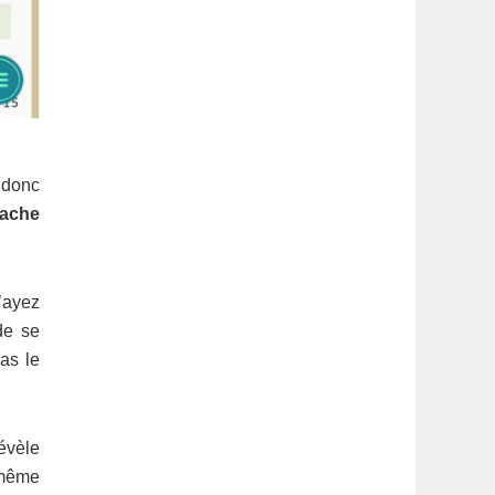
 donc
cache
’ayez
de se
as le
évèle
 même