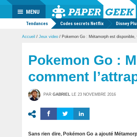
Actu
MENU
geek
Tendances
Codes secrets Netflix
Disney Pl
Accueil
/
Jeux video
/
Pokemon Go : Métamorph est disponible, v
Pokemon Go : Mé
comment l’attra
PAR
GABRIEL
LE
23 NOVEMBRE 2016
Sans rien dire, Pokémon Go a ajouté Métamor