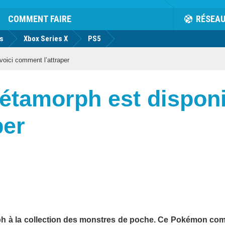
COMMENT FAIRE
RÉSEA
us
Xbox Series X
PS5
oici comment l’attraper
tamorph est disponib
per
ph à la collection des monstres de poche. Ce Pokémon c