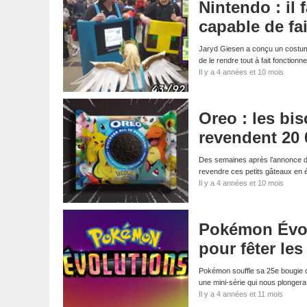
Nintendo : il
capable de fa
Jaryd Giesen a conçu un costum
de le rendre tout à fait fonction
Il y a 4 années et 10 mois
Oreo : les bi
revendent 20 
Des semaines après l’annonce d
revendre ces petits gâteaux en é
Il y a 4 années et 10 mois
Pokémon Évolu
pour fêter les
Pokémon souffle sa 25e bougie 
une mini-série qui nous plonger
Il y a 4 années et 11 mois