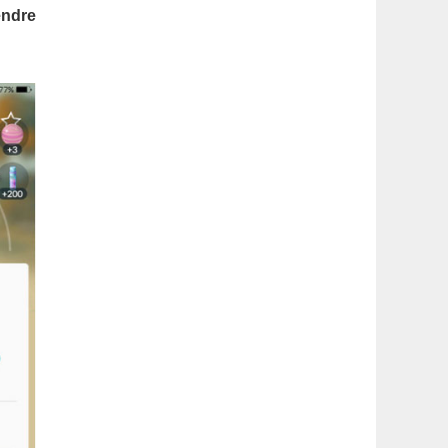
latérale
endre
1