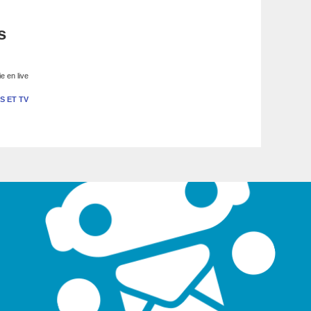
s
e en live
S ET TV