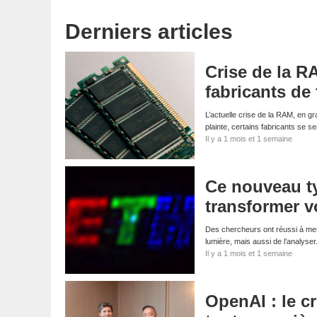
Derniers articles
Crise de la R
fabricants de 
L’actuelle crise de la RAM, en g
plainte, certains fabricants se s
Il y a 1 mois et 1 semaine
Ce nouveau ty
transformer v
Des chercheurs ont réussi à mettr
lumière, mais aussi de l’analyse
Il y a 1 mois et 1 semaine
OpenAI : le c