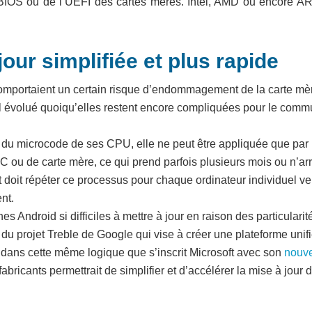
u BIOS ou de l’UEFI des cartes mères. Intel, AMD ou encore A
our simplifiée et plus rapide
t comportaient un certain risque d’endommagement de la carte mè
al évolué quoiqu’elles restent encore compliquées pour le com
r du microcode de ses CPU, elle ne peut être appliquée que par
 ou de carte mère, ce qui prend parfois plusieurs mois ou n’arr
t doit répéter ce processus pour chaque ordinateur individuel v
nt.
s Android si difficiles à mettre à jour en raison des particularit
du projet Treble de Google qui vise à créer une plateforme unif
t dans cette même logique que s’inscrit Microsoft avec son
nouv
 fabricants permettrait de simplifier et d’accélérer la mise à jour 