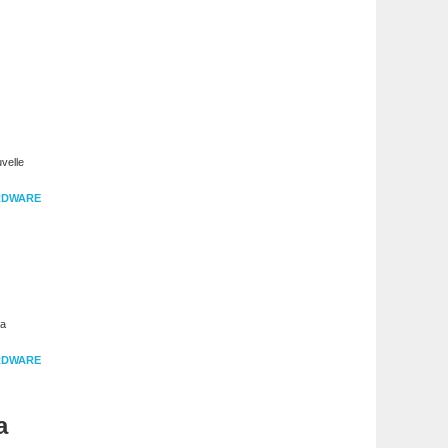
velle
RDWARE
la
RDWARE
a