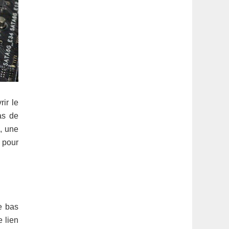
rir le
as de
, une
 pour
e bas
e lien