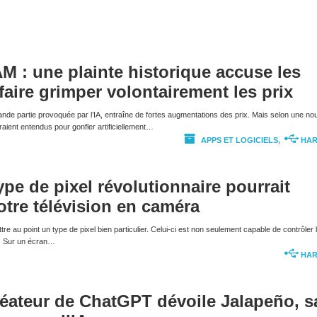
AM : une plainte historique accuse les
faire grimper volontairement les prix
rande partie provoquée par l’IA, entraîne de fortes augmentations des prix. Mais selon une nou
eraient entendus pour gonfler artificiellement…
APPS ET LOGICIELS
,
HA
pe de pixel révolutionnaire pourrait
otre télévision en caméra
e au point un type de pixel bien particulier. Celui-ci est non seulement capable de contrôler 
r. Sur un écran…
HA
réateur de ChatGPT dévoile Jalapeño, s