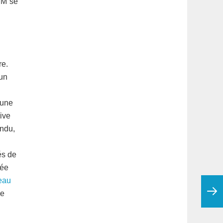
RM se
re.
mun
 une
ive
endu,
és de
iée
eau
de