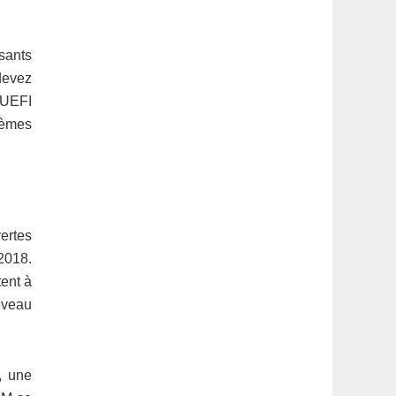
sants
devez
’UEFI
tèmes
vertes
2018.
ent à
iveau
, une