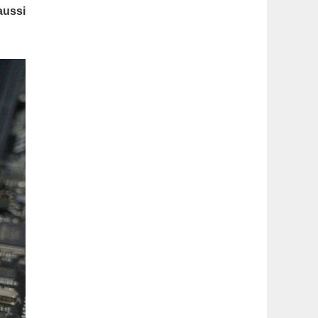
latérale
aussi
1