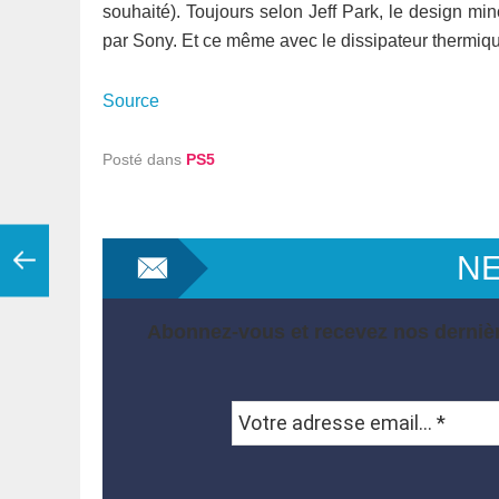
souhaité). Toujours selon Jeff Park, le design m
par Sony. Et ce même avec le dissipateur thermiqu
Source
Posté dans
PS5
N
Abonnez-vous et recevez nos dernièr
Votre
adresse
email...
*