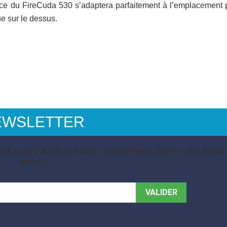
ince du FireCuda 530 s’adaptera parfaitement à l’emplacement 
e sur le dessus.
EWSLETTER
es actus & bons plans directement dans votre boite
email.