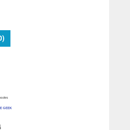
0
)
nsoles
E GEEK
4