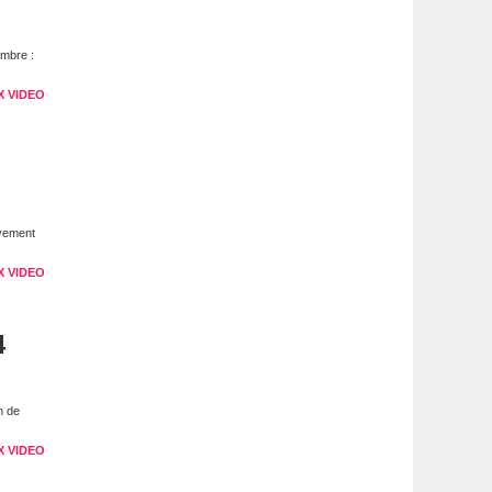
embre :
X VIDEO
ivement
X VIDEO
4
n de
X VIDEO