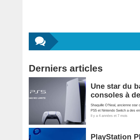
Derniers articles
Une star du ba
consoles à de
Shaquille O’Neal, ancienne star 
PS5 et Nintendo Switch a des en
Il y a 4 années et 7 mois
PlayStation P