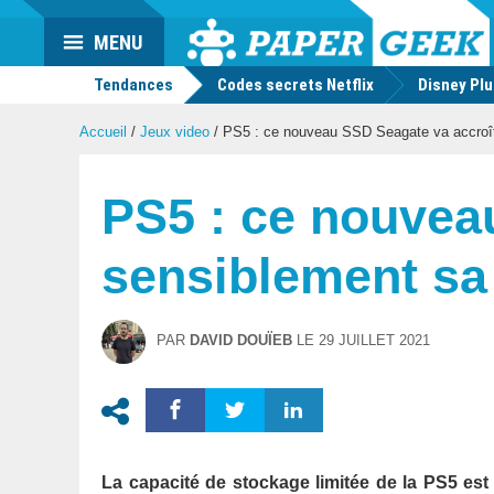
Actu
MENU
geek
Tendances
Codes secrets Netflix
Disney Pl
Accueil
/
Jeux video
/
PS5 : ce nouveau SSD Seagate va accroît
PS5 : ce nouvea
sensiblement sa
PAR
DAVID DOUÏEB
LE
29 JUILLET 2021
La capacité de stockage limitée de la PS5 es