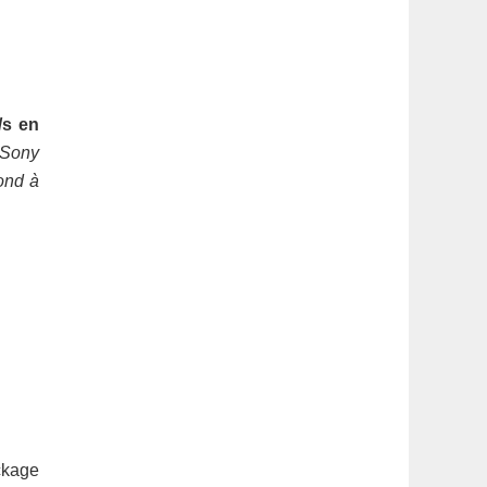
/s en
 Sony
ond à
ckage