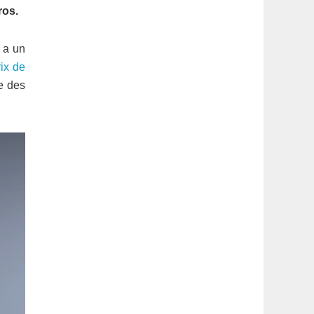
latérale
ros.
1
n a un
ix de
e des