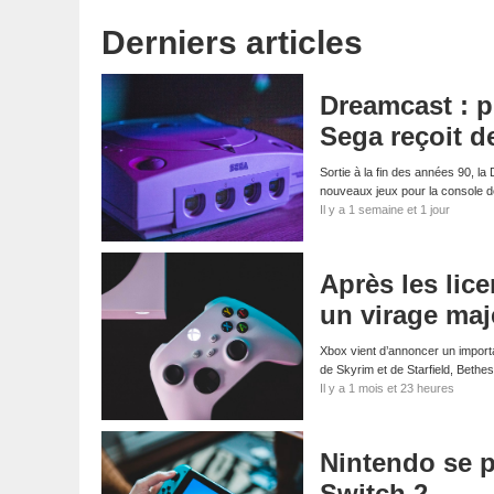
Derniers articles
Dreamcast : p
Sega reçoit d
Sortie à la fin des années 90, l
nouveaux jeux pour la console
Il y a 1 semaine et 1 jour
Après les li
un virage maj
Xbox vient d’annoncer un importa
de Skyrim et de Starfield, Bethe
Il y a 1 mois et 23 heures
Nintendo se pr
Switch 2