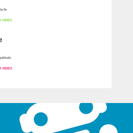
a fin
X VIDÉO
e
quiétude.
X VIDEO