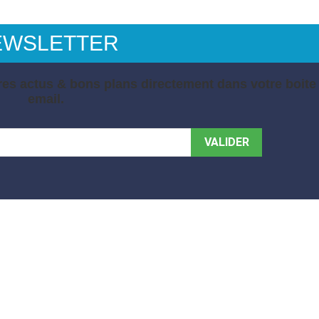
EWSLETTER
es actus & bons plans directement dans votre boite
email.