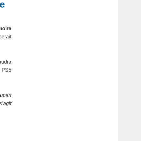
ue
oire
erait
faudra
a PS5
lupart
s’agit