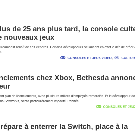
lus de 25 ans plus tard, la console cult
e nouveaux jeux
a Dreamcast renaît de ses cendres. Certains développeurs se lancent en effet le défi de créer
 de…
CONSOLES ET JEUX VIDÉO
,
CULTUR
cenciements chez Xbox, Bethesda annon
eur
nt plan de licenciements, avec plusieurs milliers d’employés remerciés. Et le développeur de 
sda Softworks, serait particulièrement impacté. L’année…
CONSOLES ET JEU
épare à enterrer la Switch, place à la