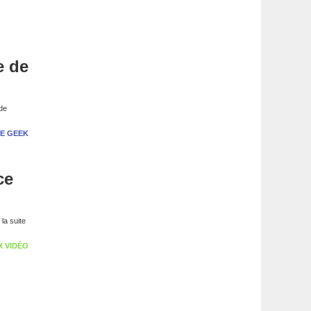
e de
 de
E GEEK
ce
la suite
X VIDÉO