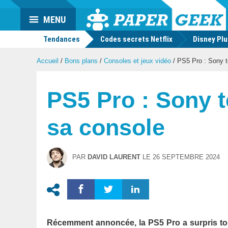
Actu
MENU
geek
Tendances
Codes secrets Netflix
Disney Pl
Accueil
/
Bons plans
/
Consoles et jeux vidéo
/
PS5 Pro : Sony ten
PS5 Pro : Sony te
sa console
PAR
DAVID LAURENT
LE
26 SEPTEMBRE 2024
Récemment annoncée, la PS5 Pro a surpris tout