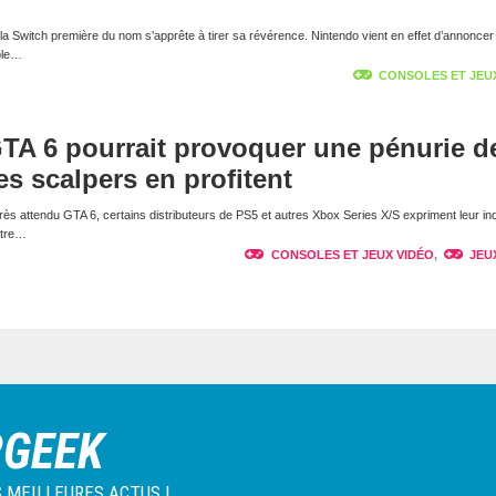
la Switch première du nom s’apprête à tirer sa révérence. Nintendo vient en effet d’annoncer l
ble…
CONSOLES ET JEU
GTA 6 pourrait provoquer une pénurie d
es scalpers en profitent
très attendu GTA 6, certains distributeurs de PS5 et autres Xbox Series X/S expriment leur in
titre…
CONSOLES ET JEUX VIDÉO
,
JEU
RGEEK
 MEILLEURES ACTUS !