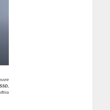
œuvre
 SSD,
ffrira