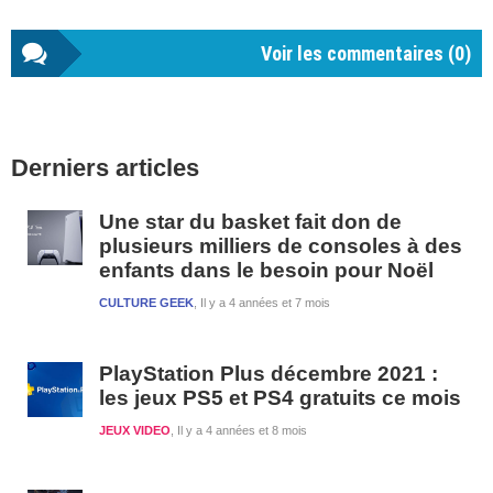
Voir les commentaires (
0
)
Barre
Derniers articles
latérale
1
Une star du basket fait don de
plusieurs milliers de consoles à des
enfants dans le besoin pour Noël
CULTURE GEEK
Il y a 4 années et 7 mois
PlayStation Plus décembre 2021 :
les jeux PS5 et PS4 gratuits ce mois
JEUX VIDEO
Il y a 4 années et 8 mois