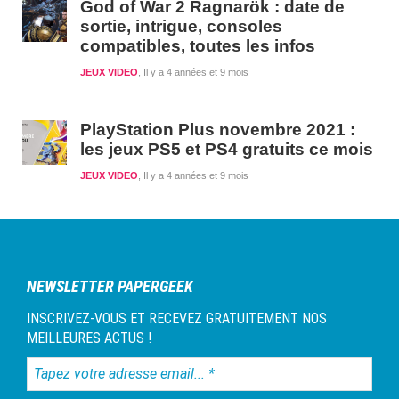
God of War 2 Ragnarök : date de
sortie, intrigue, consoles
compatibles, toutes les infos
JEUX VIDEO
Il y a 4 années et 9 mois
PlayStation Plus novembre 2021 :
les jeux PS5 et PS4 gratuits ce mois
JEUX VIDEO
Il y a 4 années et 9 mois
NEWSLETTER PAPERGEEK
INSCRIVEZ-VOUS ET RECEVEZ GRATUITEMENT NOS
MEILLEURES ACTUS !
Tapez
votre