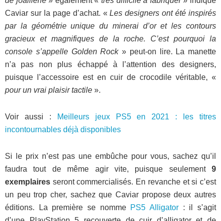
de joaillerie
» également «
très difficile à fabriquer
» indique
Caviar sur la page d’achat. «
Les designers ont été inspirés
par la géométrie unique du minerai d’or et les contours
gracieux et magnifiques de la roche. C’est pourquoi la
console s’appelle Golden Rock
» peut-on lire. La manette
n’a pas non plus échappé à l’attention des designers,
puisque l’accessoire est en cuir de crocodile véritable, «
pour un vrai plaisir tactile
».
Voir aussi :
Meilleurs jeux PS5 en 2021 : les titres
incontournables déjà disponibles
Si le prix n’est pas une embûche pour vous, sachez qu’il
faudra tout de même agir vite, puisque seulement
9
exemplaires
seront commercialisés. En revanche et si c’est
un peu trop cher, sachez que Caviar propose deux autres
éditions. La première se nomme
PS5 Alligator
: il s’agit
d’une PlayStation 5 recouverte de cuir d’alligator et de