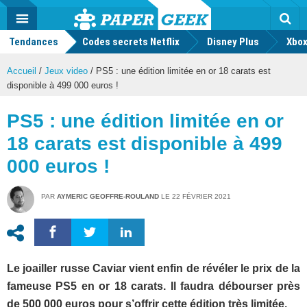
geek
Push
Dark
Facebook
Twitter
Youtube
Notification
MENU
Mode
Actu
geek
Tendances
Codes secrets Netflix
Disney Plus
Rec
Xbox
Accueil
/
Jeux video
/
PS5 : une édition limitée en or 18 carats est
disponible à 499 000 euros !
PS5 : une édition limitée en or
18 carats est disponible à 499
000 euros !
PAR
AYMERIC GEOFFRE-ROULAND
LE
22 FÉVRIER 2021
Le joailler russe Caviar vient enfin de révéler le prix de la
fameuse PS5 en or 18 carats. Il faudra débourser près
de 500 000 euros pour s’offrir cette édition très limitée.