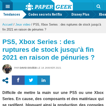
geek
Push
Dark
Facebook
Twitter
Youtube
Notification
MENU
Mode
Actu
geek
Tendances
Codes secrets Netflix
Disney Plus
Rec
Xbox
Accueil
/
Jeux video
/
PS5, Xbox Series : des ruptures de stock jusqu’à
fin 2021 en raison de pénuries ?
PS5, Xbox Series : des
ruptures de stock jusqu’à fin
2021 en raison de pénuries ?
PAR
DAVID DOUÏEB
LE
18 JANVIER 2021
Difficile de mettre la main sur une PS5 ou une Xbox
Series. En cause, des composants et des matériaux qui
se raréfient, bloquant ainsi la production des consoles