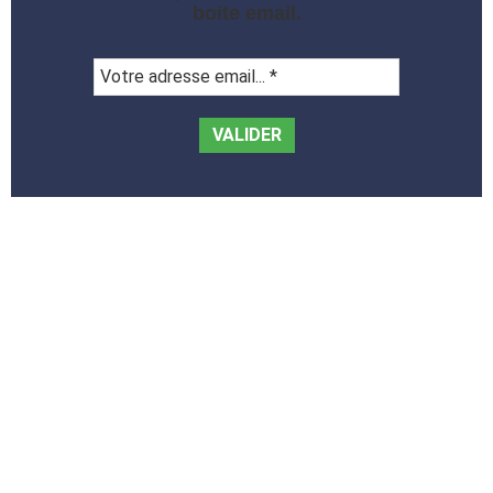
boite email.
Votre
adresse
email...
*