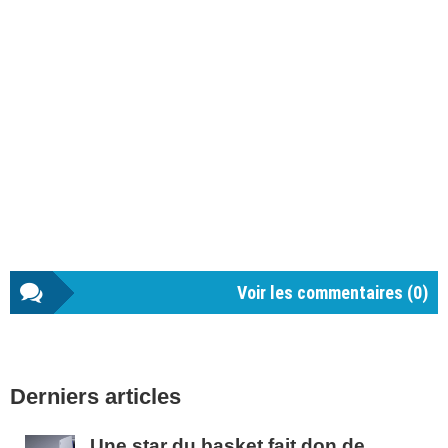
Voir les commentaires (
0
)
Barre
Derniers articles
latérale
1
Une star du basket fait don de