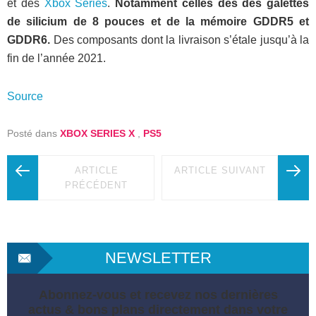
et des
Xbox Series
.
Notamment celles des des galettes
de silicium de 8 pouces et de la mémoire GDDR5 et
GDDR6.
Des composants dont la livraison s’étale jusqu’à la
fin de l’année 2021.
Source
Posté dans
XBOX SERIES X
,
PS5
ARTICLE
ARTICLE SUIVANT
PRÉCÉDENT
NEWSLETTER
Abonnez-vous et recevez nos dernières
actus & bons plans directement dans votre