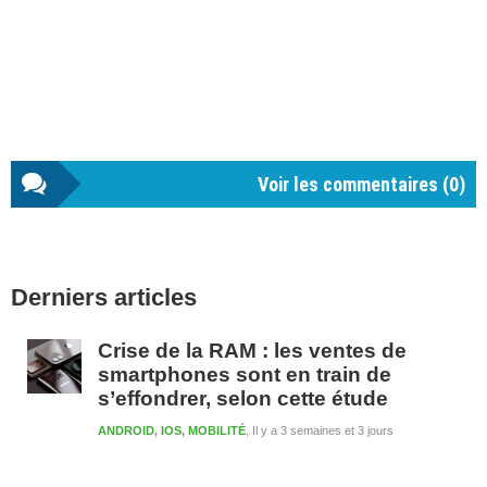
Voir les commentaires (
0
)
Barre
Derniers articles
latérale
1
Crise de la RAM : les ventes de
smartphones sont en train de
s’effondrer, selon cette étude
ANDROID
,
IOS
,
MOBILITÉ
Il y a 3 semaines et 3 jours