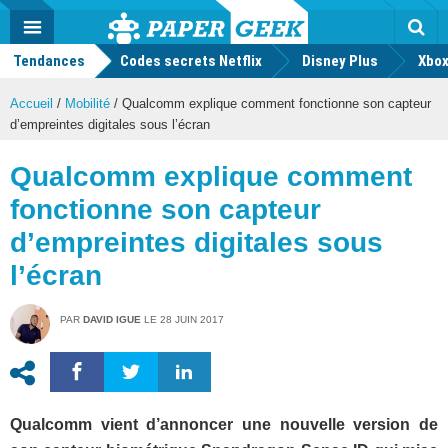
geek
Push
Dark
Facebook
Twitter
Youtube
Notification
MENU
Mode
Actu
geek
Tendances
Codes secrets Netflix
Disney Plus
Rec
Xbox
Accueil
/
Mobilité
/
Qualcomm explique comment fonctionne son capteur
d’empreintes digitales sous l’écran
Qualcomm explique comment
fonctionne son capteur
d’empreintes digitales sous
l’écran
PAR
DAVID IGUE
LE
28 JUIN 2017
Qualcomm vient d’annoncer une nouvelle version de