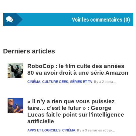
Voir les commentaires (
0
)
Barre
Derniers articles
latérale
1
RoboCop : le film culte des années
80 va avoir droit à une série Amazon
CINÉMA
,
CULTURE GEEK
,
SÉRIES ET TV
Il y a 2 semaines et 3 jours
« Il n’y a rien que vous puissiez
faire… c’est le futur » : George
Lucas fait le point sur l’intelligence
artificielle
APPS ET LOGICIELS
,
CINÉMA
Il y a 3 semaines et 3 jours