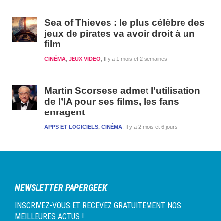
Sea of Thieves : le plus célèbre des
jeux de pirates va avoir droit à un
film
CINÉMA
,
JEUX VIDEO
Il y a 1 mois et 2 semaines
Martin Scorsese admet l’utilisation
de l’IA pour ses films, les fans
enragent
APPS ET LOGICIELS
,
CINÉMA
Il y a 2 mois et 6 jours
NEWSLETTER PAPERGEEK
INSCRIVEZ-VOUS ET RECEVEZ GRATUITEMENT NOS
MEILLEURES ACTUS !