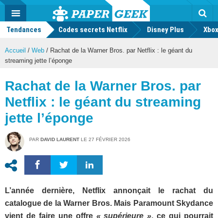
geek
Push
Dark
Facebook
Twitter
Youtube
Notification
MENU
Mode
Actu
geek
Tendances
Codes secrets Netflix
Disney Plus
Rec
Xbox
Accueil
/
Web
/
Rachat de la Warner Bros. par Netflix : le géant du
streaming jette l’éponge
Rachat de la Warner Bros. par
Netflix : le géant du streaming
jette l’éponge
PAR
DAVID LAURENT
LE
27 FÉVRIER 2026
L’année dernière, Netflix annonçait le rachat du
catalogue de la Warner Bros. Mais Paramount Skydance
vient de faire une offre
« supérieure »
, ce qui pourrait