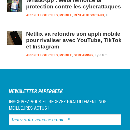
WhatsApp : Meta renforce la
protection contre les cyberattaques
APPS ET LOGICIELS
,
MOBILE
,
RÉSEAUX SOCIAUX
Il y a 6 mois et 1 semaine
Netflix va refondre son appli mobile
pour rivaliser avec YouTube, TikTok
et Instagram
APPS ET LOGICIELS
,
MOBILE
,
STREAMING
Il y a 6 mois et 2 semaines
NEWSLETTER PAPERGEEK
INSCRIVEZ-VOUS ET RECEVEZ GRATUITEMENT NOS
MEILLEURES ACTUS !
Tapez
votre
adresse