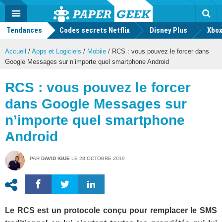
geek
Push
Dark
Facebook
Twitter
Youtube
Notification
MENU
Mode
Actu
geek
Tendances
Codes secrets Netflix
Disney Plus
Rec
Xbox
Accueil
/
Apps et Logiciels
/
Mobile
/
RCS : vous pouvez le forcer dans
Google Messages sur n’importe quel smartphone Android
RCS : vous pouvez le forcer
dans Google Messages sur
n’importe quel smartphone
Android
PAR
DAVID IGUE
LE
28 OCTOBRE 2019
Le RCS est un protocole conçu pour remplacer le SMS