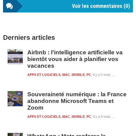
Voir les commentaires (
0
)
Barre
Derniers articles
latérale
1
Airbnb : l’intelligence artificielle va
bientôt vous aider à planifier vos
vacances
APPS ET LOGICIELS
,
MAC
,
MOBILE
,
PC
Il y a 5 mois et 3 semaines
Souveraineté numérique : la France
abandonne Microsoft Teams et
Zoom
APPS ET LOGICIELS
,
MAC
,
MOBILE
,
PC
Il y a 6 mois et 5 jours