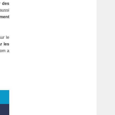
r des
aussi
ement
ur le
r les
com a