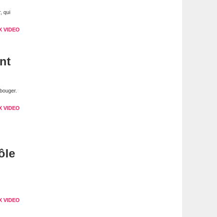
, qui
X VIDEO
nt
bouger.
X VIDEO
ôle
X VIDEO