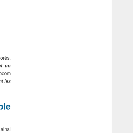
orés.
nt un
apcom
nt les
ble
 ainsi