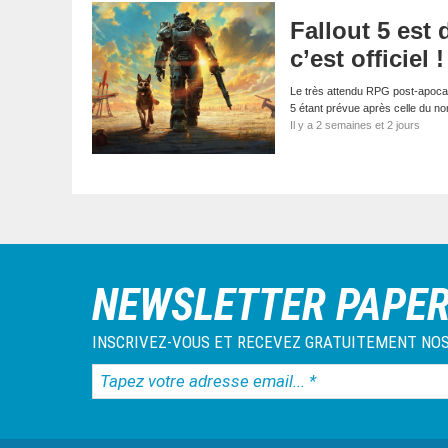
Fallout 5 est
c’est officiel !
Le très attendu RPG post-apocalyp
5 étant prévue après celle du 
Il y a 2 semaines et 2 jours
NEWSLETTER PAPE
INSCRIVEZ-VOUS ET RECEVEZ GRATUITEMENT NOS
Tapez
votre
adresse
email...