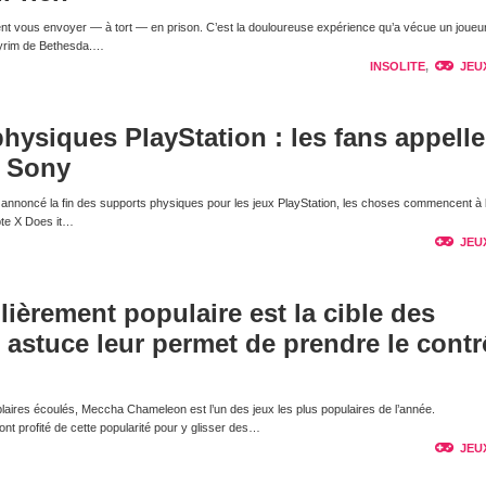
nt vous envoyer — à tort — en prison. C’est la douloureuse expérience qu’a vécue un joueur
kyrim de Bethesda.…
INSOLITE
,
JEU
physiques PlayStation : les fans appelle
e Sony
nnoncé la fin des supports physiques pour les jeux PlayStation, les choses commencent à 
pte X Does it…
JEU
lièrement populaire est la cible des
e astuce leur permet de prendre le contr
laires écoulés, Meccha Chameleon est l’un des jeux les plus populaires de l’année.
t profité de cette popularité pour y glisser des…
JEU