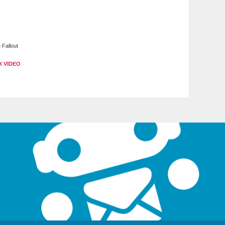
 Fallout
X VIDEO