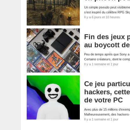
Un simple pseudo peut visibleme
s’est inspiré du célèbre RPG S
Il y a 6 jours et 10 heures
Fin des jeux 
au boycott d
Peu de temps après que Sony a a
Certains créateurs, dont le com
Il y a 1 semaine et 1 jour
Ce jeu particu
hackers, cett
de votre PC
Avec plus de 15 millions d’exemp
Malheureusement, des hackers on
Il y a 1 semaine et 1 jour