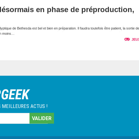
 désormais en phase de préproduction,
tique de Bethesda est bel et bien en préparation. Il faudra toutefois être patient, la sortie de
non moins…
JEU
RGEEK
 MEILLEURES ACTUS !