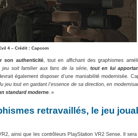
vil 4 – Crédit : Capcom
r son authenticité
, tout en affichant des graphismes améli
jeu soit familier aux fans de la série,
tout en lui apporta
 devrait également disposer d’une maniabilité modernisée. C
du jeu tout en gardant l’essence de sa direction, en modernisa
à un standard moderne
.
»
phismes retravaillés, le jeu joua
 VR2, ainsi que les contrôleurs PlayStation VR2 Sense. Il sera