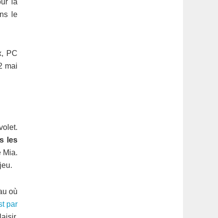
ur la
ns le
x, PC
 2 mai
volet.
s les
e Mia.
jeu.
eau où
st par
aisir.