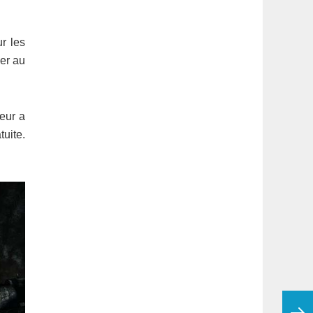
r les
er au
teur a
tuite.