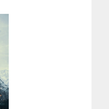
latérale
1