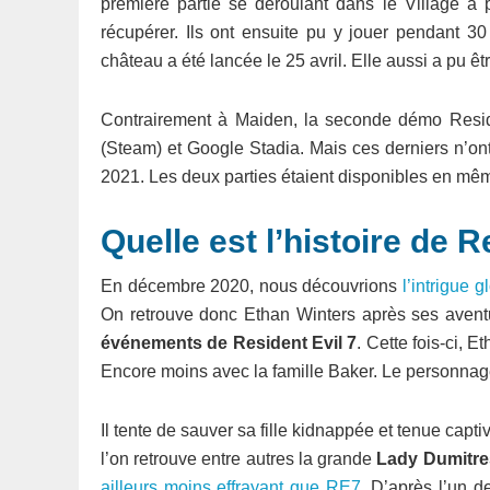
première partie se déroulant dans le Village a 
récupérer. Ils ont ensuite pu y jouer pendant 30
château a été lancée le 25 avril. Elle aussi a pu ê
Contrairement à Maiden, la seconde démo Reside
(Steam) et Google Stadia. Mais ces derniers n’ont
2021. Les deux parties étaient disponibles en mê
Quelle est l’histoire de R
En décembre 2020, nous découvrions
l’intrigue 
On retrouve donc Ethan Winters après ses avent
événements de Resident Evil 7
. Cette fois-ci, 
Encore moins avec la famille Baker. Le personna
Il tente de sauver sa fille kidnappée et tenue cap
l’on retrouve entre autres la grande
Lady Dumitr
ailleurs moins effrayant que RE7
. D’après l’un de