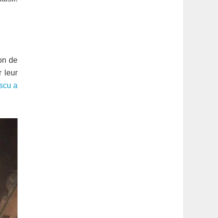
ion de
r leur
scu a