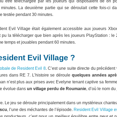
pu être téléchargée par les joueurs qui disposaient de 8h po
 minutes. La deuxième partie qui se déroulait cette fois-ci da
tre testée pendant 30 minutes.
nt Evil Village était également accessible aux joueurs Xbo
 pu la télécharger que bien après les joueurs PlayStation : le
me temps et jouables pendant 60 minutes.
esident Evil Village ?
globale de Resident Evil 8
. C’est une suite directe du précédent 
ures dans RE 7. L’histoire se déroule
quelques années aprè
Ethan n’est plus aux prises avec Evelyne tenant captive sa femm
ge évolue dans
un village perdu de Roumanie
, d’où le nom du 
tive. Le jeu se déroule principalement dans un mystérieux chant
escu
, l’une des méchantes de l’épisode.
Resident Evil Village e
s producteurs, c’est pour un meilleur équilibre entre peur et pl