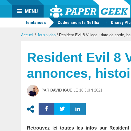
Actu
MENU
geek
Tendances
Codes secrets Netflix
Disney Pl
Accueil
/
Jeux video
/
Resident Evil 8 Village : date de sortie, b
Resident Evil 8 V
annonces, histoir
PAR
DAVID IGUE
LE
16 JUIN 2021
Retrouvez ici toutes les infos sur Resident 