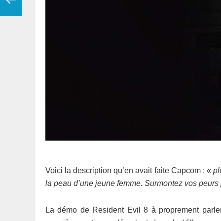
Voici la description qu’en avait faite Capcom : «
pl
la peau d’une jeune femme. Surmontez vos peurs pou
La démo de Resident Evil 8 à proprement parler