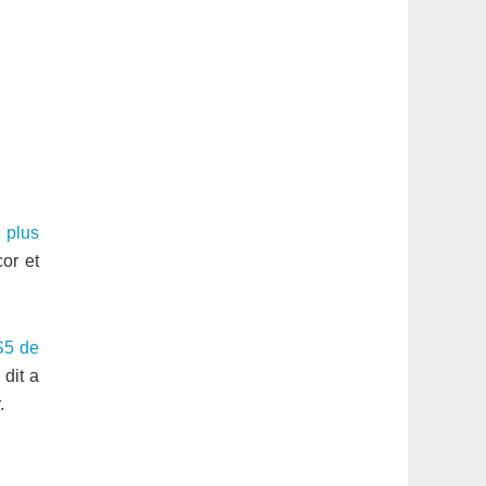
e plus
or et
S5 de
dit a
.