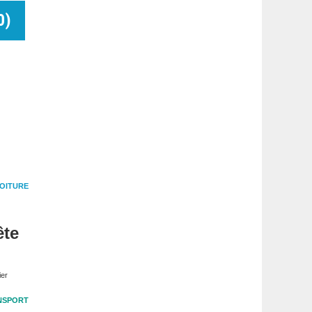
0
)
OITURE
ête
ier
NSPORT