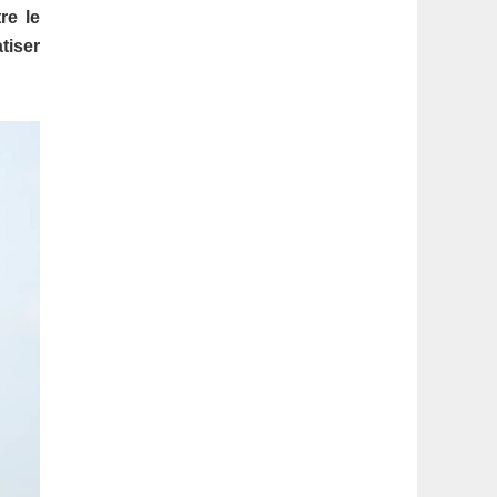
latérale
re le
tiser
1