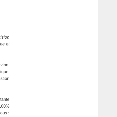
lsion
ne et
avion,
rique.
stion
tante
 100%
ous :