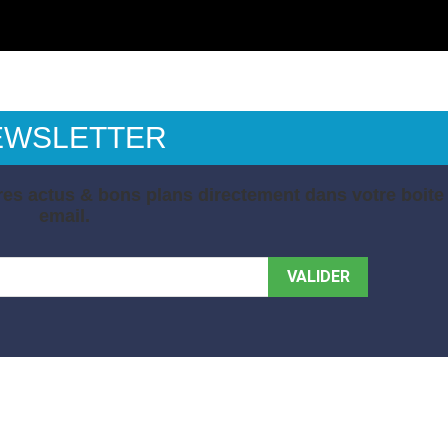
EWSLETTER
es actus & bons plans directement dans votre boite
email.