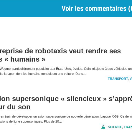
Voir les commentaires (
reprise de robotaxis veut rendre ses
s « humains »
Waymo, particulièrement populaire aux États-Unis, évolue. Celle-ci ajoute à ses véhicules un
mite la façon dont les humains conduisent une voiture. Dans…
TRANSPORT
,
V
ion supersonique « silencieux » s’appr
ur du son
 en train de développer un avion supersonique de nouvelle génération, baptisé X-59. Ce dern
 avions de ligne supersoniques. Plus de 20…
SCIENCE
,
TRA