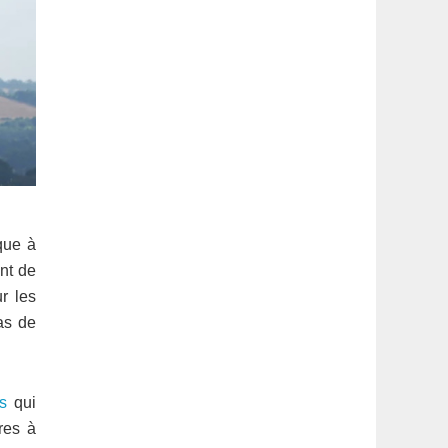
ique à
ent de
r les
as de
s
qui
ires à