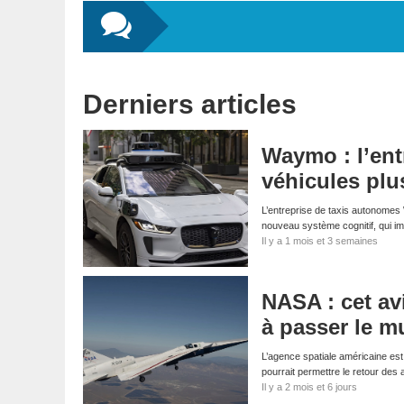
Derniers articles
Waymo : l’ent
véhicules plu
L’entreprise de taxis autonomes 
nouveau système cognitif, qui i
Il y a 1 mois et 3 semaines
NASA : cet av
à passer le m
L’agence spatiale américaine est
pourrait permettre le retour des
Il y a 2 mois et 6 jours