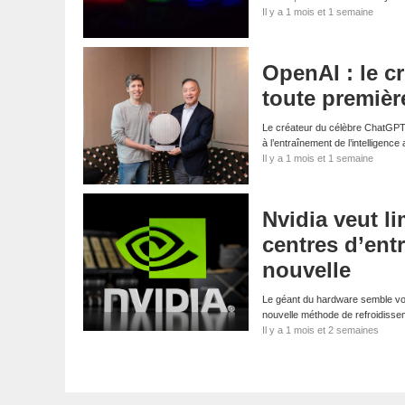
Il y a 1 mois et 1 semaine
OpenAI : le c
toute premièr
Le créateur du célèbre ChatGPT s
à l’entraînement de l’intelligenc
Il y a 1 mois et 1 semaine
Nvidia veut l
centres d’entr
nouvelle
Le géant du hardware semble voul
nouvelle méthode de refroidiss
Il y a 1 mois et 2 semaines