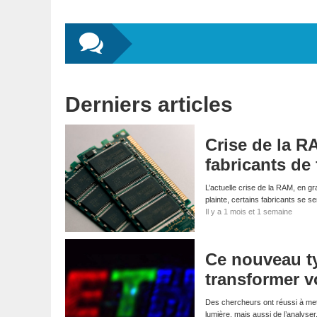
Derniers articles
Crise de la R
fabricants de 
L’actuelle crise de la RAM, en g
plainte, certains fabricants se s
Il y a 1 mois et 1 semaine
Ce nouveau ty
transformer v
Des chercheurs ont réussi à mettr
lumière, mais aussi de l’analyse