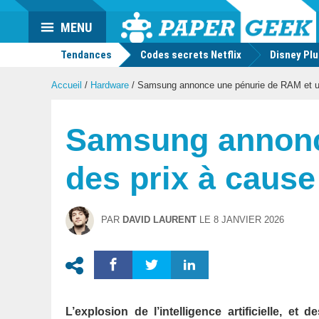
Actu
MENU
geek
Tendances
Codes secrets Netflix
Disney Pl
Accueil
/
Hardware
/
Samsung annonce une pénurie de RAM et une
Samsung annonc
des prix à cause 
PAR
DAVID LAURENT
LE
8 JANVIER 2026
L’explosion de l’intelligence artificielle, e