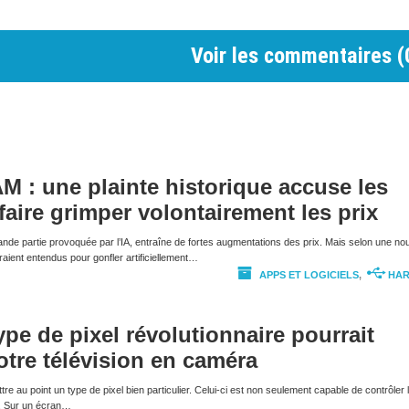
Voir les commentaires (
AM : une plainte historique accuse les
faire grimper volontairement les prix
rande partie provoquée par l’IA, entraîne de fortes augmentations des prix. Mais selon une nou
eraient entendus pour gonfler artificiellement…
APPS ET LOGICIELS
,
HA
pe de pixel révolutionnaire pourrait
otre télévision en caméra
e au point un type de pixel bien particulier. Celui-ci est non seulement capable de contrôler 
r. Sur un écran…