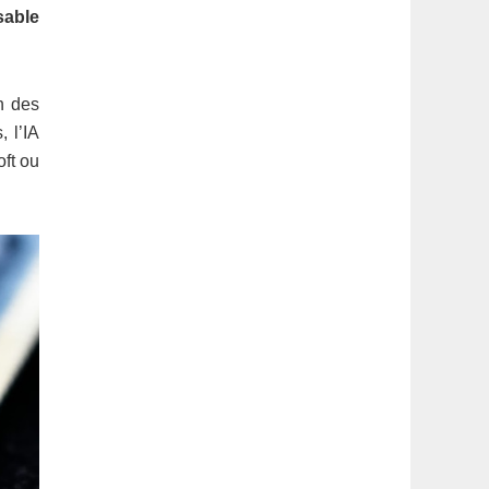
latérale
sable
1
n des
 l’IA
ft ou