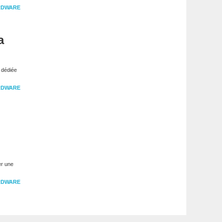
RDWARE
a
 dédiée
RDWARE
er une
RDWARE