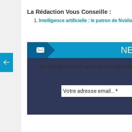
La Rédaction Vous Conseille :
Intelligence artificielle : le patron de Nv
N
Abonnez-vous et recevez nos dernièr
Votre
adresse
email...
*