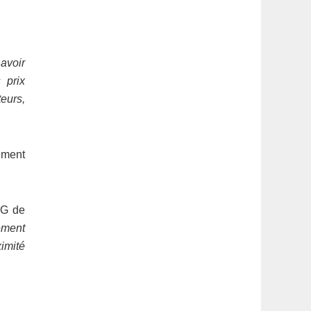
 avoir
 prix
eurs,
uement
DG de
ement
imité