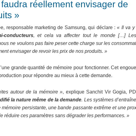
« il faudra réellement envisager de
uits »
ee, responsable marketing de Samsung, qui déclare :
« Il va y
i-conducteurs
, et cela va affecter tout le monde […] Les
nous ne voulons pas faire peser cette charge sur les consommat
ment envisager de revoir les prix de nos produits. »
in d’une grande quantité de mémoire pour fonctionner. Cet engo
ur production pour répondre au mieux à cette demande.
ruites autour de la mémoire »
, explique Sanchit Vir Gogia, P
difié la nature même de la demande
. Les systèmes d’entraîn
de mémoire persistante, une bande passante extrême et une prox
le de réduire ces paramètres sans dégrader les performances. »