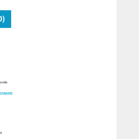
0
)
velle
RDWARE
la