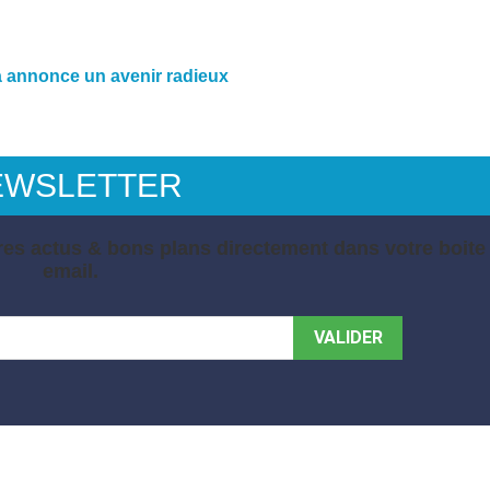
idia annonce un avenir radieux
EWSLETTER
es actus & bons plans directement dans votre boite
email.