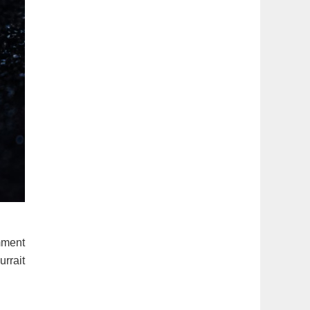
mment
rrait