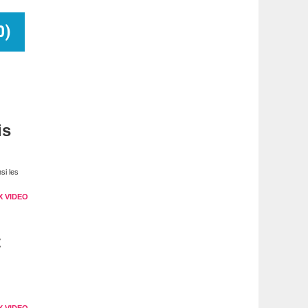
0
)
is
si les
X VIDEO
t