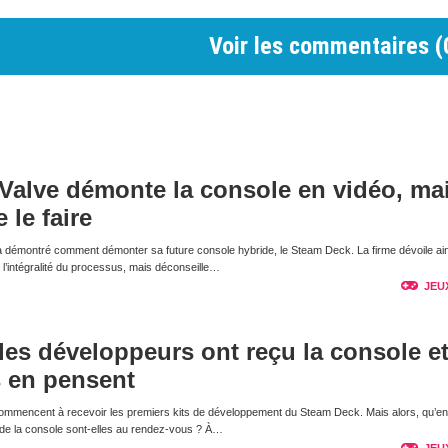
Voir les commentaires (
Valve démonte la console en vidéo, ma
 le faire
a démontré comment démonter sa future console hybride, le Steam Deck. La firme dévoile ain
le l’intégralité du processus, mais déconseille…
JEU
les développeurs ont reçu la console e
s en pensent
s commencent à recevoir les premiers kits de développement du Steam Deck. Mais alors, qu’en
de la console sont-elles au rendez-vous ? À…