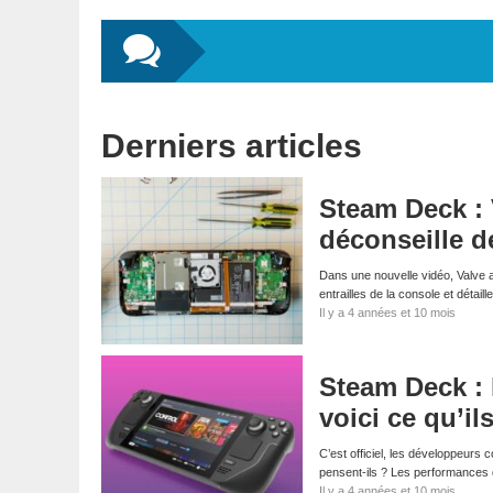
Derniers articles
Steam Deck : 
déconseille de
Dans une nouvelle vidéo, Valve 
entrailles de la console et détail
Il y a 4 années et 10 mois
Steam Deck : 
voici ce qu’il
C’est officiel, les développeur
pensent-ils ? Les performances 
Il y a 4 années et 10 mois