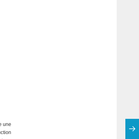
se une
ction