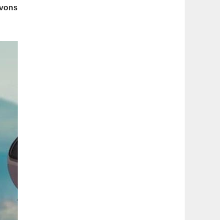
latérale
avons
1