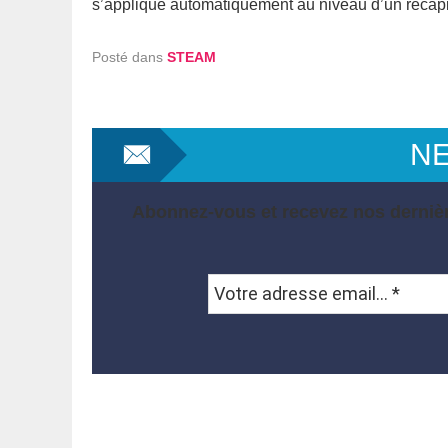
s’applique automatiquement au niveau d’un récapit
Posté dans
STEAM
N
Abonnez-vous et recevez nos dernièr
Votre
adresse
email...
*