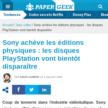
geek
Push
Dark
Facebook
Twitter
Youtube
Notification
MENU
Mode
Actu
geek
Tendances
Codes secrets Netflix
Disney Plus
Rec
Xbox
Accueil
/
Jeux video
/
Sony achève les éditions physiques : les disques
PlayStation vont bientôt disparaître
Sony achève les éditions
physiques : les disques
PlayStation vont bientôt
disparaître
PAR
DAVID LAURENT
LE
2 JUILLET 2026
Coup de tonnerre dans l’industrie vidéoludique. Sony