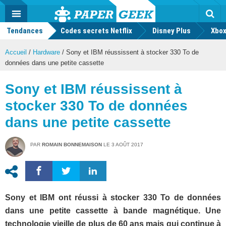
geek
Push
Dark
Facebook
Twitter
Youtube
Notification
MENU
Mode
Actu
geek
Tendances
Codes secrets Netflix
Disney Plus
Rec
Xbox
Accueil
/
Hardware
/
Sony et IBM réussissent à stocker 330 To de
données dans une petite cassette
Sony et IBM réussissent à
stocker 330 To de données
dans une petite cassette
PAR
ROMAIN BONNEMAISON
LE
3 AOÛT 2017
Sony et IBM ont réussi à stocker 330 To de données
dans une petite cassette à bande magnétique. Une
technologie vieille de plus de 60 ans mais qui continue à