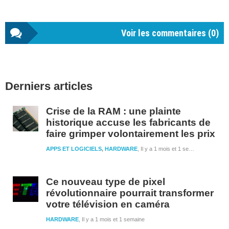
Voir les commentaires (
0
)
Barre
Derniers articles
latérale
1
Crise de la RAM : une plainte
historique accuse les fabricants de
faire grimper volontairement les prix
APPS ET LOGICIELS
,
HARDWARE
Il y a 1 mois et 1 semaine
Ce nouveau type de pixel
révolutionnaire pourrait transformer
votre télévision en caméra
HARDWARE
Il y a 1 mois et 1 semaine