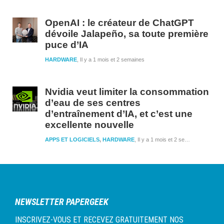
OpenAI : le créateur de ChatGPT
dévoile Jalapeño, sa toute première
puce d’IA
HARDWARE
Il y a 1 mois et 2 semaines
Nvidia veut limiter la consommation
d’eau de ses centres
d’entraînement d’IA, et c’est une
excellente nouvelle
APPS ET LOGICIELS
,
HARDWARE
Il y a 1 mois et 2 semaines
NEWSLETTER PAPERGEEK
INSCRIVEZ-VOUS ET RECEVEZ GRATUITEMENT NOS