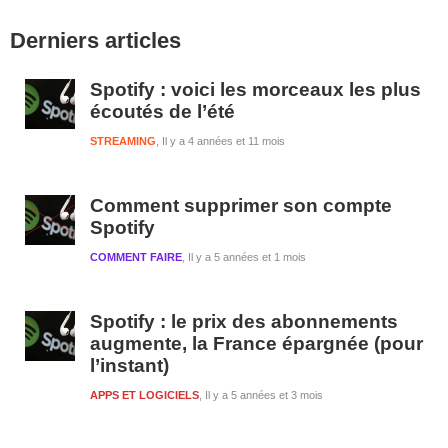
Barre
Derniers articles
latérale
1
Spotify : voici les morceaux les plus
écoutés de l’été
STREAMING
Il y a 4 années et 11 mois
Comment supprimer son compte
Spotify
COMMENT FAIRE
Il y a 5 années et 1 mois
Spotify : le prix des abonnements
augmente, la France épargnée (pour
l’instant)
APPS ET LOGICIELS
Il y a 5 années et 3 mois