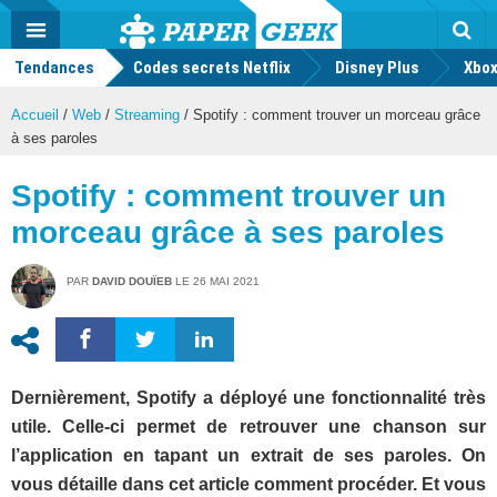
geek
Push
Dark
Facebook
Twitter
Youtube
Notification
MENU
Mode
Actu
geek
Tendances
Codes secrets Netflix
Disney Plus
Rec
Xbox
Accueil
/
Web
/
Streaming
/
Spotify : comment trouver un morceau grâce
à ses paroles
Spotify : comment trouver un
morceau grâce à ses paroles
PAR
DAVID DOUÏEB
LE
26 MAI 2021
Dernièrement, Spotify a déployé une fonctionnalité très
utile. Celle-ci permet de retrouver une chanson sur
l’application en tapant un extrait de ses paroles. On
vous détaille dans cet article comment procéder. Et vous