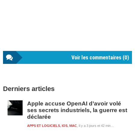
Voir les commentaires (
0
)
Barre
Derniers articles
latérale
1
Apple accuse OpenAI d’avoir volé
ses secrets industriels, la guerre est
déclarée
APPS ET LOGICIELS
,
IOS
,
MAC
Il y a 3 jours et 42 minutes