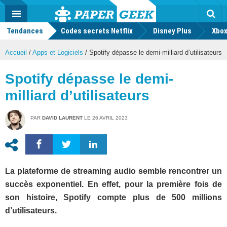
geek
Push
Dark
Facebook
Twitter
Youtube
Notification
MENU
Mode
Actu
geek
Tendances
Codes secrets Netflix
Disney Plus
Rec
Xbox
Accueil
/
Apps et Logiciels
/
Spotify dépasse le demi-milliard d’utilisateurs
Spotify dépasse le demi-
milliard d’utilisateurs
PAR
DAVID LAURENT
LE
26 AVRIL 2023
La plateforme de streaming audio semble rencontrer un
succès exponentiel. En effet, pour la première fois de
son histoire, Spotify compte plus de 500 millions
d’utilisateurs.