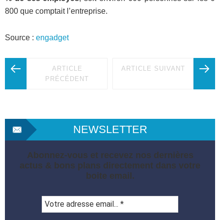
800 que comptait l’entreprise.
Source :
engadget
ARTICLE
ARTICLE SUIVANT
PRÉCÉDENT
NEWSLETTER
Abonnez-vous et recevez nos dernières
actus & bons plans directement dans votre
boite email.
Votre
adresse