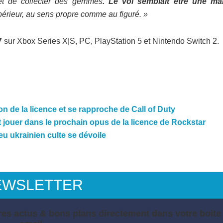
 et de collecter des gemmes
. Le vol semblait être une ma
érieur, au sens propre comme au figuré. »
7
sur Xbox Series X|S, PC, PlayStation 5 et Nintendo Switch 2.
on de la licence et se rapproche de Call of Duty
jouer dans le prochain opus de la licence de Rockstar
jeu ukrainien culte se dévoile
EWSLETTER
es actus & bons plans directement dans votre boite