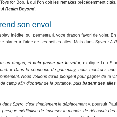
 Toys for Bob, à qui l’on doit les remakes précédemment cités, 
: A Realm Beyond
.
rend son envol
ay inédite, qui permettra à votre dragon favori de voler. En e
 de planer à l’aide de ses petites ailes. Mais dans
Spyro : A 
tre un dragon, et
cela passe par le vol
»
, explique Lou Stud
yond
.
« Dans la séquence de gameplay, nous montrons que
ironnement. Nous voulons qu’ils plongent pour gagner de la vit
x de camp afin d’obtenir de la portance, puis
battent des ailes
us dans Spyro, c’est simplement le déplacement »
, poursuit Pau
on presque méditative de traverser le monde, de découvrir des 