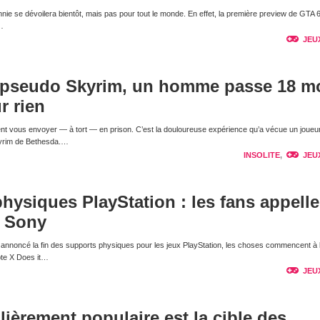
nnie se dévoilera bientôt, mais pas pour tout le monde. En effet, la première preview de GTA 
…
JEU
 pseudo Skyrim, un homme passe 18 m
r rien
nt vous envoyer — à tort — en prison. C’est la douloureuse expérience qu’a vécue un joueur
kyrim de Bethesda.…
INSOLITE
,
JEU
physiques PlayStation : les fans appelle
e Sony
nnoncé la fin des supports physiques pour les jeux PlayStation, les choses commencent à 
pte X Does it…
JEU
lièrement populaire est la cible des