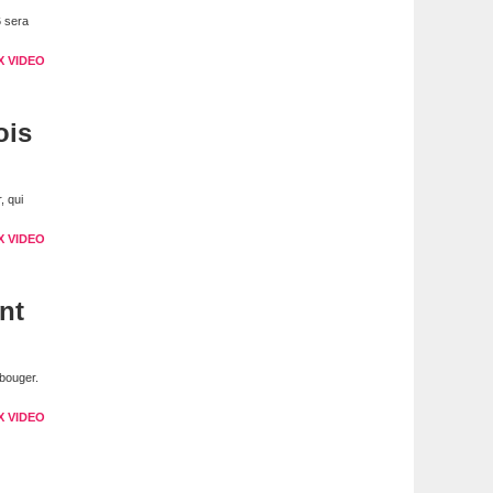
6 sera
X VIDEO
ois
, qui
X VIDEO
nt
bouger.
X VIDEO