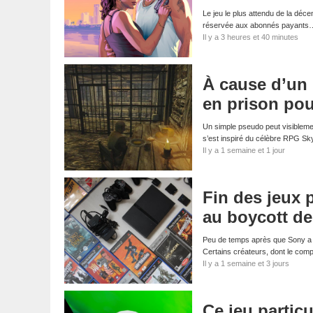
Le jeu le plus attendu de la déce
réservée aux abonnés payants
Il y a 3 heures et 40 minutes
À cause d’un
en prison pou
Un simple pseudo peut visibleme
s’est inspiré du célèbre RPG S
Il y a 1 semaine et 1 jour
Fin des jeux 
au boycott d
Peu de temps après que Sony a a
Certains créateurs, dont le com
Il y a 1 semaine et 3 jours
Ce jeu particu