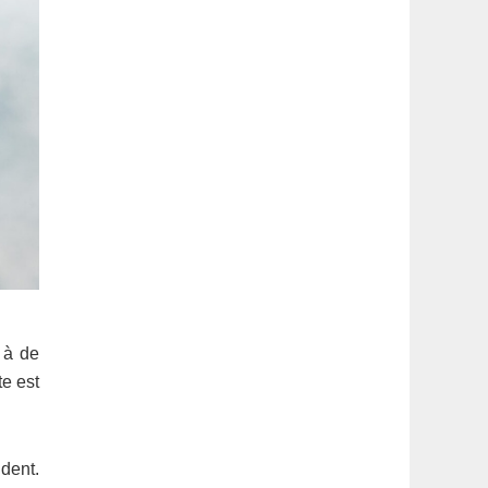
 à de
te est
dent.