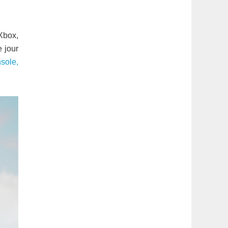
latérale
1
 Xbox,
e jour
nsole,