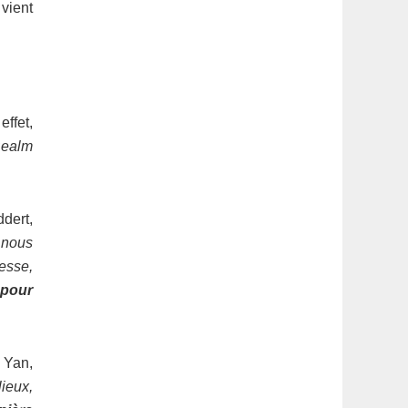
vient
ffet,
Realm
dert,
 nous
esse,
 pour
l Yan,
lieux,