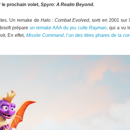
 le prochain volet,
Spyro: A Realm Beyond
.
ultes. Un remake de
Halo : Combat Evolved
, sorti en 2001 sur
bisoft prépare
un remake AAA du jeu culte
Rayman
, qui a vu l
it. En effet,
Missile Command
, l’un des titres phares de la co