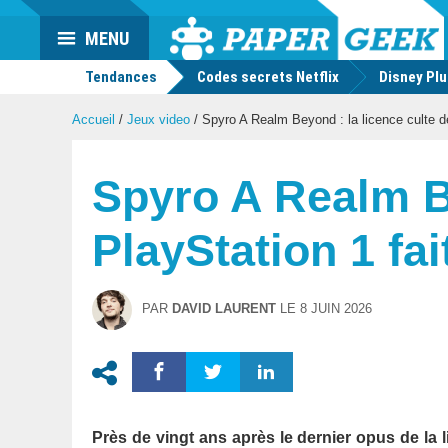
Actu
MENU
geek
Tendances
Codes secrets Netflix
Disney Pl
Accueil
/
Jeux video
/
Spyro A Realm Beyond : la licence culte de
Spyro A Realm Be
PlayStation 1 fa
PAR
DAVID LAURENT
LE
8 JUIN 2026
Près de vingt ans après le dernier opus de la 