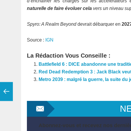
d’enchaîner les charges sur les accélérateurs
naturelle de faire évoluer cela
vers un niveau sup
Spyro: A Realm Beyond
devrait débarquer en
202
Source :
IGN
La Rédaction Vous Conseille :
Battlefield 6 : DICE abandonne une traditi
Red Dead Redemption 3 : Jack Black veut 
Metro 2039 : malgré la guerre, la suite du 
N
Abonnez-vous et recevez nos dernièr