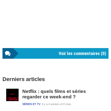
Voir les commentaires (
0
)
Barre
Derniers articles
latérale
1
Netflix : quels films et séries
regarder ce week-end ?
SÉRIES ET TV
Il y a 4 années et 8 mois