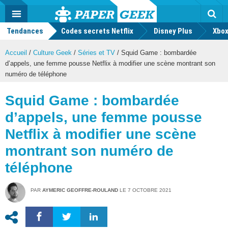
geek
Push
Dark
Facebook
Twitter
Youtube
Notification
MENU
Mode
Actu
geek
Tendances
Codes secrets Netflix
Disney Plus
Rec
Xbox
Accueil
/
Culture Geek
/
Séries et TV
/
Squid Game : bombardée
d’appels, une femme pousse Netflix à modifier une scène montrant son
numéro de téléphone
Squid Game : bombardée
d’appels, une femme pousse
Netflix à modifier une scène
montrant son numéro de
téléphone
PAR
AYMERIC GEOFFRE-ROULAND
LE
7 OCTOBRE 2021